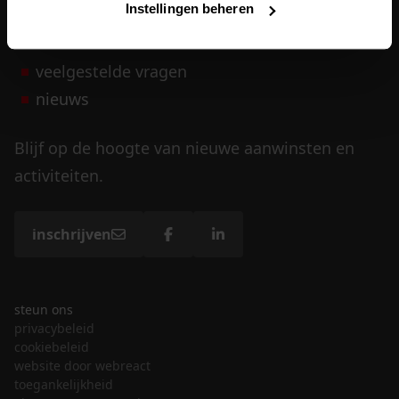
Instellingen beheren
vrijwilligers
veelgestelde vragen
nieuws
Blijf op de hoogte van nieuwe aanwinsten en
activiteiten.
inschrijven
steun ons
privacybeleid
cookiebeleid
website door webreact
toegankelijkheid