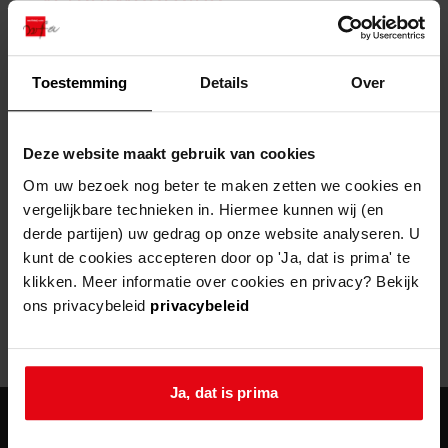
zoektips
Wij helpen u op weg met een aantal zoektips.
bekijk ons geschiedenislokaal
vergunningen
bouwvergunningen
advisering en toezicht
bekijk alle zoektips
beeld en geluid
omgevingsvergunningen
beleidsplan
uitleg nodig?
gemeenschappelijke regeling
Toestemming
Details
Over
publiek jaarverslag
Wij helpen u op weg met een aantal zoektips.
Helaas, er is een fout opgetreden
steun het archief
bekijk alle zoektips
Door een fout tijdens het verwerken van deze pagina is het niet
Deze website maakt gebruik van cookies
mogelijk om deze pagina te kunnen bekijken.
U kunt ook Vriend worden en het Westfries
Om uw bezoek nog beter te maken zetten we cookies en
Archief steunen.
vergelijkbare technieken in. Hiermee kunnen wij (en
404
- Not Found
derde partijen) uw gedrag op onze website analyseren. U
meer weten
kunt de cookies accepteren door op 'Ja, dat is prima' te
Mogelijk kunt u deze pagina niet bezoeken door:
klikken. Meer informatie over cookies en privacy? Bekijk
ons privacybeleid
privacybeleid
een
verouderde bladwijzer/favoriet
een zoekmachine heeft een
verouderde lijst van de website
een
fout getypt
adres
Ja, dat is prima
agenda