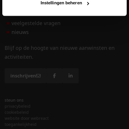
Instellingen beheren
vrijwilligers
veelgestelde vragen
nieuws
Blijf op de hoogte van nieuwe aanwinsten en
activiteiten.
inschrijven
steun ons
privacybeleid
cookiebeleid
website door webreact
toegankelijkheid