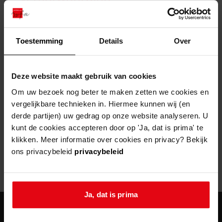
zoektips
Wij helpen u op weg met een aantal zoektips.
bekijk ons geschiedenislokaal
vergunningen
bouwvergunningen
advisering en toezicht
bekijk alle zoektips
beeld en geluid
omgevingsvergunningen
beleidsplan
uitleg nodig?
gemeenschappelijke regeling
Toestemming
Details
Over
publiek jaarverslag
Wij helpen u op weg met een aantal zoektips.
Helaas, er is een fout opgetreden
steun het archief
bekijk alle zoektips
Door een fout tijdens het verwerken van deze pagina is het niet
Deze website maakt gebruik van cookies
mogelijk om deze pagina te kunnen bekijken.
U kunt ook Vriend worden en het Westfries
Om uw bezoek nog beter te maken zetten we cookies en
Archief steunen.
vergelijkbare technieken in. Hiermee kunnen wij (en
404
- Not Found
derde partijen) uw gedrag op onze website analyseren. U
meer weten
kunt de cookies accepteren door op 'Ja, dat is prima' te
Mogelijk kunt u deze pagina niet bezoeken door:
klikken. Meer informatie over cookies en privacy? Bekijk
ons privacybeleid
privacybeleid
een
verouderde bladwijzer/favoriet
een zoekmachine heeft een
verouderde lijst van de website
een
fout getypt
adres
Ja, dat is prima
agenda