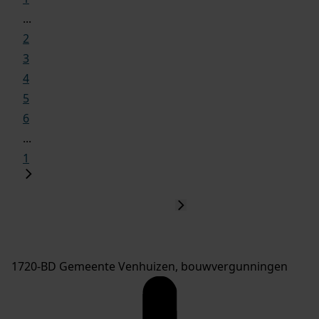
...
2
3
4
5
6
...
1
1720-BD Gemeente Venhuizen, bouwvergunningen