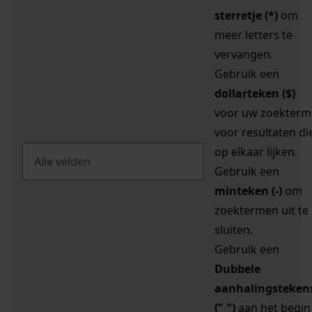
sterretje (*)
om
meer letters te
vervangen.
Gebruik een
dollarteken ($)
voor uw zoekterm
voor resultaten di
op elkaar lijken.
Gebruik een
minteken (-)
om
zoektermen uit te
sluiten.
Gebruik een
Dubbele
aanhalingsteken
(" ")
aan het begin