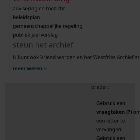
zoektips
Wij helpen u op weg met een aantal zoektips.
bekijk ons geschiedenislokaal
vergunningen
bouwvergunningen
advisering en toezicht
bekijk alle zoektips
beeld en geluid
omgevingsvergunningen
beleidsplan
uitleg nodig?
gemeenschappelijke regeling
publiek jaarverslag
Mijn Studiezaal (inloggen)
Wij helpen u op weg met een aantal zoektips.
steun het archief
bekijk alle zoektips
Door leestekens in
U kunt ook Vriend worden en het Westfries Archief s
uw zoekopdracht te
meer weten
gebruiken, zoekt u
specifieker of juist
breder:
Gebruik een
vraagteken (?)
o
één letter te
vervangen.
Gebruik een