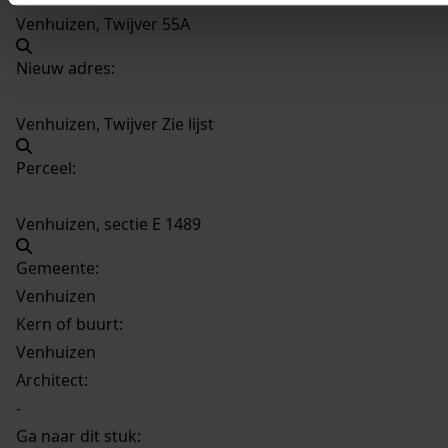
Venhuizen, Twijver 55A
Nieuw adres:
Venhuizen, Twijver Zie lijst
Perceel:
Venhuizen, sectie E 1489
Gemeente:
Venhuizen
Kern of buurt:
Venhuizen
Architect:
-
Ga naar dit stuk: