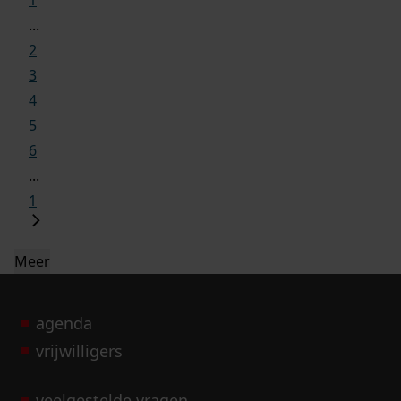
...
2
3
4
5
6
...
1
Meer
agenda
vrijwilligers
veelgestelde vragen