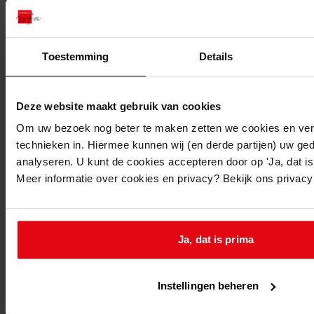
1222
Oprichten gebouw dienende tot woonhuis en
dames- en herenkapsalon, 1935
Datering
:
Toestemming
Details
1935
Beschrijving:
Deze website maakt gebruik van cookies
Oprichten gebouw dienende tot woonhuis en dames-
Om uw bezoek nog beter te maken zetten we cookies en verg
en herenkapsalon
technieken in. Hiermee kunnen wij (en derde partijen) uw ge
Datum vergunning:
analyseren. U kunt de cookies accepteren door op 'Ja, dat is 
28-08-1935
Meer informatie over cookies en privacy? Bekijk ons privac
Adres:
Venhuizen, 't Weijver -
Ja, dat is prima
Venhuizen, Twijver 55
Instellingen beheren