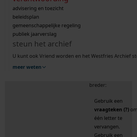
zoektips
Wij helpen u op weg met een aantal zoektips.
bekijk ons geschiedenislokaal
vergunningen
bouwvergunningen
advisering en toezicht
bekijk alle zoektips
beeld en geluid
omgevingsvergunningen
beleidsplan
uitleg nodig?
gemeenschappelijke regeling
publiek jaarverslag
Mijn Studiezaal (inloggen)
Wij helpen u op weg met een aantal zoektips.
steun het archief
bekijk alle zoektips
Door leestekens in
U kunt ook Vriend worden en het Westfries Archief s
uw zoekopdracht te
meer weten
gebruiken, zoekt u
specifieker of juist
breder:
Gebruik een
vraagteken (?)
o
één letter te
vervangen.
Gebruik een