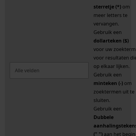
sterretje (*)
om
meer letters te
vervangen.
Gebruik een
dollarteken ($)
voor uw zoekterm
voor resultaten di
op elkaar lijken.
Gebruik een
minteken (-)
om
zoektermen uit te
sluiten.
Gebruik een
Dubbele
aanhalingsteken
(" ")
aan het begin