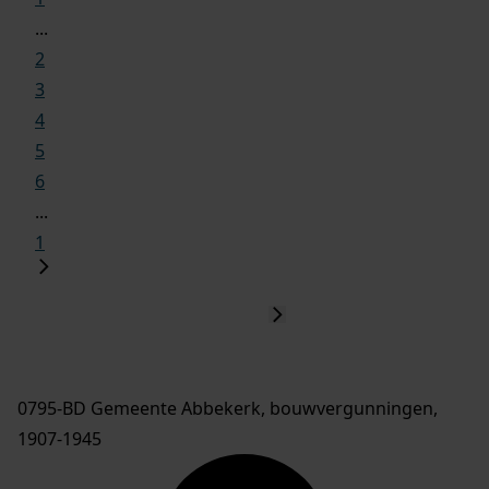
...
2
3
4
5
6
...
1
0795-BD Gemeente Abbekerk, bouwvergunningen,
1907-1945