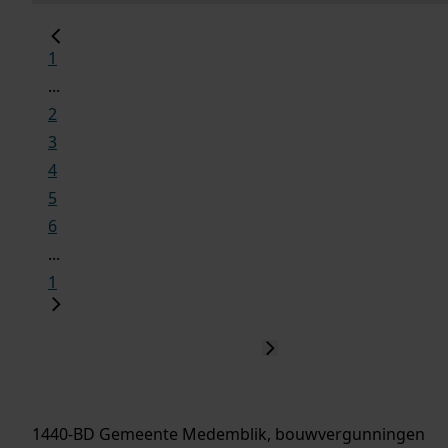
1
...
2
3
4
5
6
...
1
1440-BD Gemeente Medemblik, bouwvergunningen