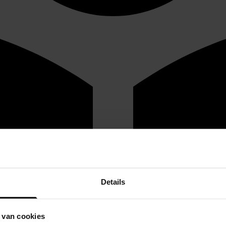
Details
 van cookies