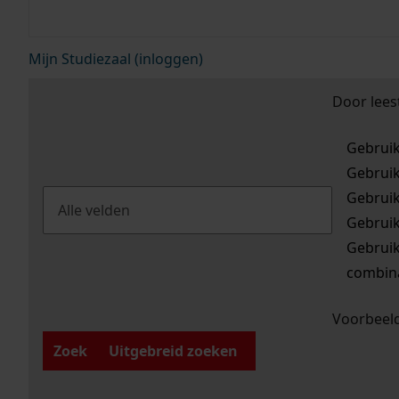
Mijn Studiezaal (inloggen)
Door lees
Gebrui
Gebrui
Gebrui
Gebrui
Gebrui
combina
Voorbeeld
Zoek
Uitgebreid zoeken