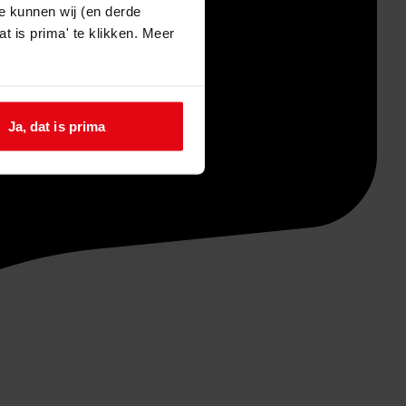
e kunnen wij (en derde
t is prima' te klikken. Meer
Ja, dat is prima