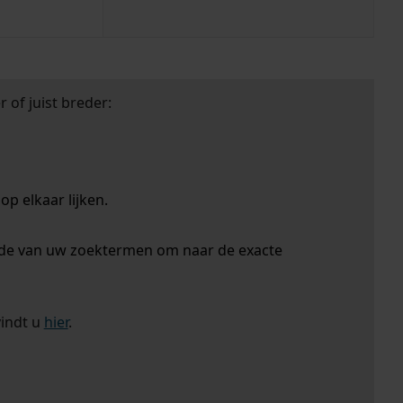
 of juist breder:
p elkaar lijken.
nde van uw zoektermen om naar de exacte
vindt u
hier
.