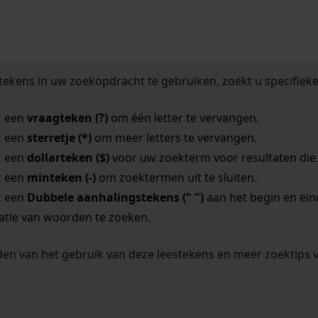
tekens in uw zoekopdracht te gebruiken, zoekt u specifieker
k een
vraagteken (?)
om één letter te vervangen.
k een
sterretje (*)
om meer letters te vervangen.
k een
dollarteken ($)
voor uw zoekterm voor resultaten die o
k een
minteken (-)
om zoektermen uit te sluiten.
k een
Dubbele aanhalingstekens (" ")
aan het begin en ei
tie van woorden te zoeken.
en van het gebruik van deze leestekens en meer zoektips 