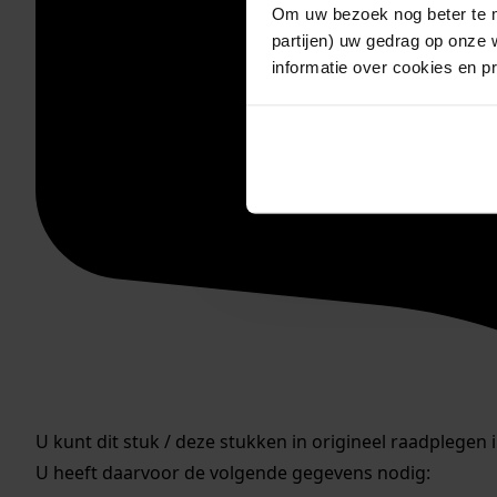
Om uw bezoek nog beter te m
partijen) uw gedrag op onze 
informatie over cookies en p
U kunt dit stuk / deze stukken in origineel raadplegen 
U heeft daarvoor de volgende gegevens nodig: