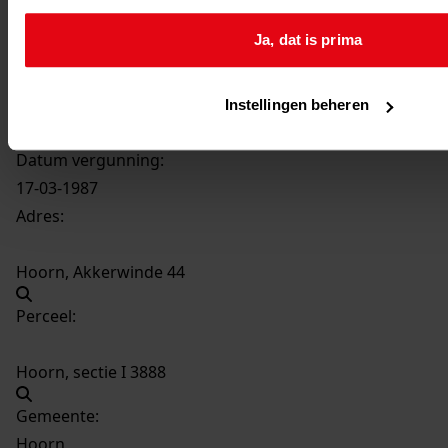
141
Uitbreiding wijkcentrum De Cogge, 1985
Ja, dat is prima
Datering
:
1985
Beschrijving:
Instellingen beheren
Uitbreiding wijkcentrum De Cogge
Datum vergunning:
17-03-1987
Adres:
Hoorn, Akkerwinde 44
Perceel:
Hoorn, sectie I 3888
Gemeente:
Hoorn