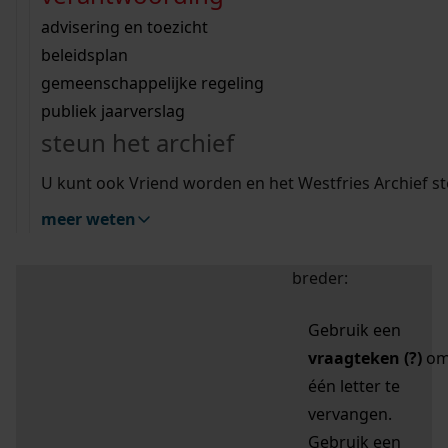
zoektips
Wij helpen u op weg met een aantal zoektips.
bekijk ons geschiedenislokaal
vergunningen
bouwvergunningen
advisering en toezicht
bekijk alle zoektips
beeld en geluid
omgevingsvergunningen
beleidsplan
uitleg nodig?
gemeenschappelijke regeling
publiek jaarverslag
Mijn Studiezaal (inloggen)
Wij helpen u op weg met een aantal zoektips.
steun het archief
bekijk alle zoektips
Door leestekens in
U kunt ook Vriend worden en het Westfries Archief s
uw zoekopdracht te
meer weten
gebruiken, zoekt u
specifieker of juist
breder:
Gebruik een
vraagteken (?)
o
één letter te
vervangen.
Gebruik een