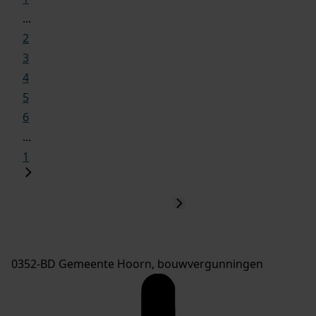
...
2
3
4
5
6
...
1
0352-BD Gemeente Hoorn, bouwvergunningen