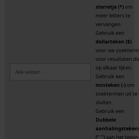
sterretje (*)
om
meer letters te
vervangen.
Gebruik een
dollarteken ($)
voor uw zoekterm
voor resultaten di
op elkaar lijken.
Gebruik een
minteken (-)
om
zoektermen uit te
sluiten.
Gebruik een
Dubbele
aanhalingsteken
(" ")
aan het begin