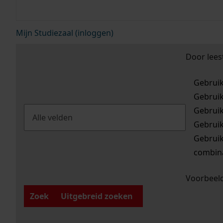
Mijn Studiezaal (inloggen)
Door lees
Gebrui
Gebrui
Gebrui
Gebrui
Gebrui
combina
Voorbeeld
Zoek
Uitgebreid zoeken