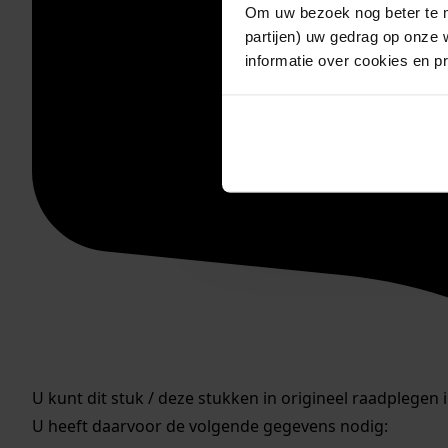
Om uw bezoek nog beter te m
partijen) uw gedrag op onze 
informatie over cookies en p
U kunt dit stuk / deze stukken in origineel raadplegen 
U heeft daarvoor de volgende gegevens nodig: