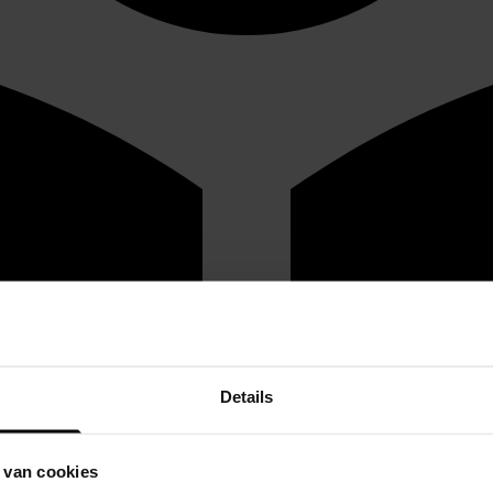
Details
 van cookies