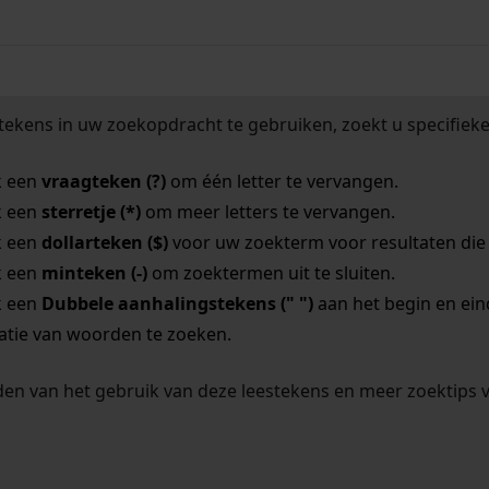
tekens in uw zoekopdracht te gebruiken, zoekt u specifieker
k een
vraagteken (?)
om één letter te vervangen.
k een
sterretje (*)
om meer letters te vervangen.
k een
dollarteken ($)
voor uw zoekterm voor resultaten die o
k een
minteken (-)
om zoektermen uit te sluiten.
k een
Dubbele aanhalingstekens (" ")
aan het begin en ei
tie van woorden te zoeken.
en van het gebruik van deze leestekens en meer zoektips 