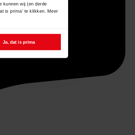
e kunnen wij (en derde
t is prima' te klikken. Meer
Ja, dat is prima