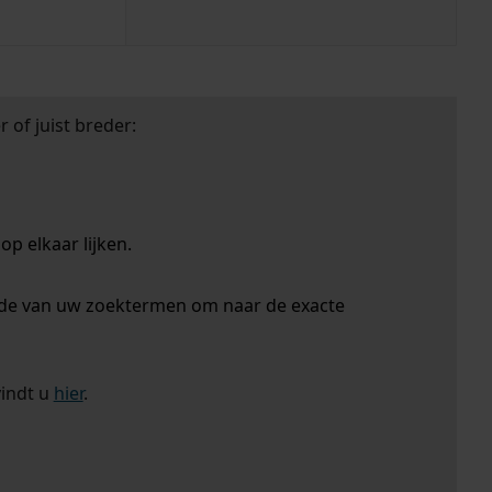
 of juist breder:
p elkaar lijken.
nde van uw zoektermen om naar de exacte
vindt u
hier
.