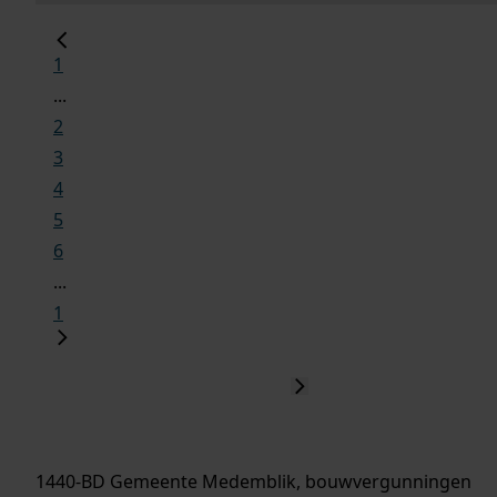
1
...
2
3
4
5
6
...
1
1440-BD Gemeente Medemblik, bouwvergunningen