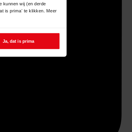
e kunnen wij (en derde
t is prima' te klikken. Meer
Ja, dat is prima