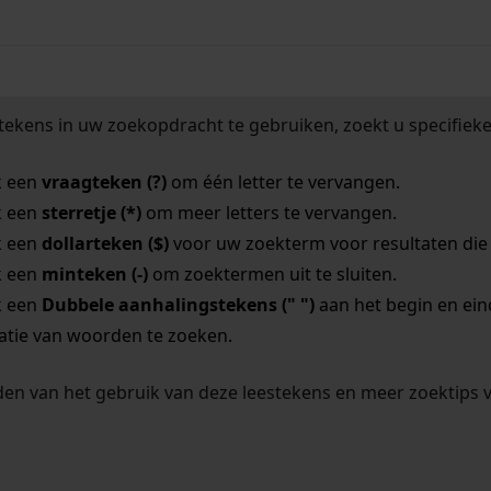
tekens in uw zoekopdracht te gebruiken, zoekt u specifieker
k een
vraagteken (?)
om één letter te vervangen.
k een
sterretje (*)
om meer letters te vervangen.
k een
dollarteken ($)
voor uw zoekterm voor resultaten die o
k een
minteken (-)
om zoektermen uit te sluiten.
k een
Dubbele aanhalingstekens (" ")
aan het begin en ei
tie van woorden te zoeken.
en van het gebruik van deze leestekens en meer zoektips 