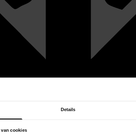
Details
 van cookies