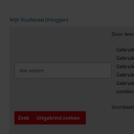
Mijn Studiezaal (inloggen)
Door lees
Gebrui
Gebrui
Gebrui
Gebrui
Gebrui
combina
Voorbeeld
Zoek
Uitgebreid zoeken