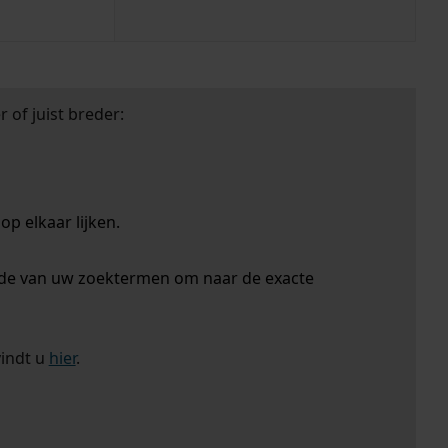
 of juist breder:
p elkaar lijken.
nde van uw zoektermen om naar de exacte
vindt u
hier
.