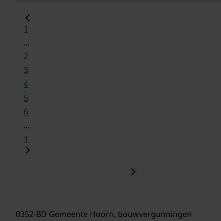
1
...
2
3
4
5
6
...
1
0352-BD Gemeente Hoorn, bouwvergunningen