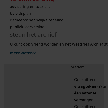
zoektips
Wij helpen u op weg met een aantal zoektips.
bekijk ons geschiedenislokaal
vergunningen
bouwvergunningen
advisering en toezicht
bekijk alle zoektips
beeld en geluid
omgevingsvergunningen
beleidsplan
uitleg nodig?
gemeenschappelijke regeling
publiek jaarverslag
Mijn Studiezaal (inloggen)
Wij helpen u op weg met een aantal zoektips.
steun het archief
bekijk alle zoektips
Door leestekens in
U kunt ook Vriend worden en het Westfries Archief s
uw zoekopdracht te
meer weten
gebruiken, zoekt u
specifieker of juist
breder:
Gebruik een
vraagteken (?)
o
één letter te
vervangen.
Gebruik een