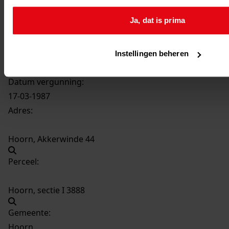
141
Uitbreiding wijkcentrum De Cogge, 1985
Ja, dat is prima
Datering
:
1985
Beschrijving:
Instellingen beheren
Uitbreiding wijkcentrum De Cogge
Datum vergunning:
17-03-1987
Adres:
Hoorn, Akkerwinde 44
Perceel:
Hoorn, sectie I 3888
Gemeente:
Hoorn