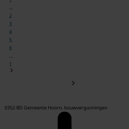
...
2
3
4
5
6
...
1
0352-BD Gemeente Hoorn, bouwvergunningen