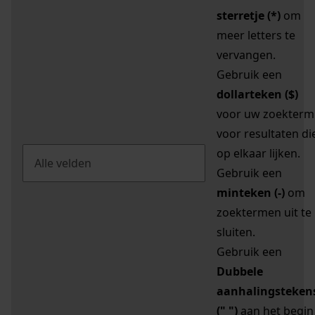
sterretje (*)
om
meer letters te
vervangen.
Gebruik een
dollarteken ($)
voor uw zoekterm
voor resultaten di
op elkaar lijken.
Gebruik een
minteken (-)
om
zoektermen uit te
sluiten.
Gebruik een
Dubbele
aanhalingsteken
(" ")
aan het begin