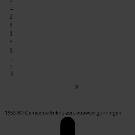
...
2
3
4
5
6
...
1
1853-BD Gemeente Enkhuizen, bouwvergunningen