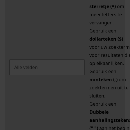
sterretje (*)
om
meer letters te
vervangen.
Gebruik een
dollarteken ($)
voor uw zoekterm
voor resultaten di
op elkaar lijken.
Gebruik een
minteken (-)
om
zoektermen uit te
sluiten.
Gebruik een
Dubbele
aanhalingsteken
(" ")
aan het begin