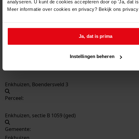
analyseren. U kunt de cookies accepteren door op 'Ja, dat is 
39
Uitbreiden van het schoolgebouw, 25-3-1980
Meer informatie over cookies en privacy? Bekijk ons privac
Datering
:
25-3-1980
Beschrijving:
Ja, dat is prima
Uitbreiden van het schoolgebouw
Datum vergunning:
Instellingen beheren
25-3-1980
Adres:
Enkhuizen, Boendersveld 3
Perceel:
Enkhuizen, sectie B 1059 (ged)
Gemeente:
Enkhuizen