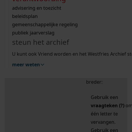
zoektips
Wij helpen u op weg met een aantal zoektips.
bekijk ons geschiedenislokaal
vergunningen
bouwvergunningen
advisering en toezicht
bekijk alle zoektips
beeld en geluid
omgevingsvergunningen
beleidsplan
uitleg nodig?
gemeenschappelijke regeling
publiek jaarverslag
Mijn Studiezaal (inloggen)
Wij helpen u op weg met een aantal zoektips.
steun het archief
bekijk alle zoektips
Door leestekens in
U kunt ook Vriend worden en het Westfries Archief s
uw zoekopdracht te
meer weten
gebruiken, zoekt u
specifieker of juist
breder:
Gebruik een
vraagteken (?)
o
één letter te
vervangen.
Gebruik een