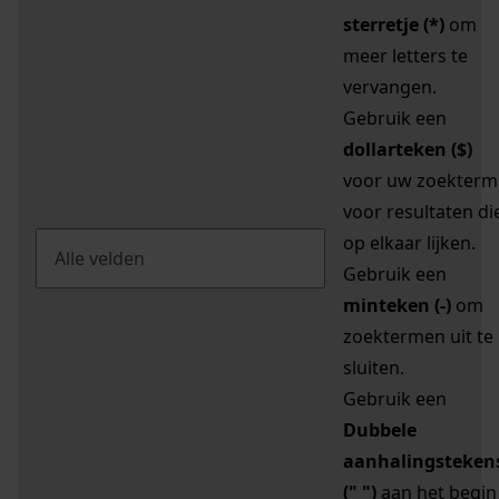
sterretje (*)
om
meer letters te
vervangen.
Gebruik een
dollarteken ($)
voor uw zoekterm
voor resultaten di
op elkaar lijken.
Gebruik een
minteken (-)
om
zoektermen uit te
sluiten.
Gebruik een
Dubbele
aanhalingsteken
(" ")
aan het begin