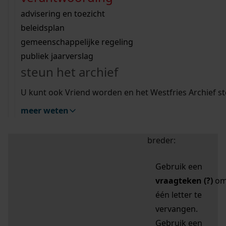
zoektips
Wij helpen u op weg met een aantal zoektips.
bekijk ons geschiedenislokaal
vergunningen
bouwvergunningen
advisering en toezicht
bekijk alle zoektips
beeld en geluid
omgevingsvergunningen
beleidsplan
uitleg nodig?
gemeenschappelijke regeling
publiek jaarverslag
Mijn Studiezaal (inloggen)
Wij helpen u op weg met een aantal zoektips.
steun het archief
bekijk alle zoektips
Door leestekens in
U kunt ook Vriend worden en het Westfries Archief s
uw zoekopdracht te
meer weten
gebruiken, zoekt u
specifieker of juist
breder:
Gebruik een
vraagteken (?)
o
één letter te
vervangen.
Gebruik een