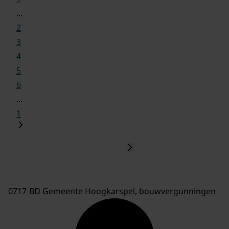
...
2
3
4
5
6
...
1
0717-BD Gemeente Hoogkarspel, bouwvergunningen