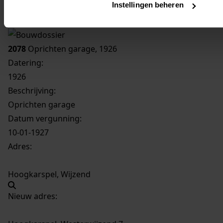
Instellingen beheren
Inventaris
Westerwijzend
2078
Oprichten garage, 1926
Datering
:
1926
Beschrijving:
Oprichten garage
Datum vergunning:
10-01-1927
Adres:
Hoogkarspel, Wijzend
Nieuw adres: