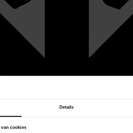
Details
 van cookies