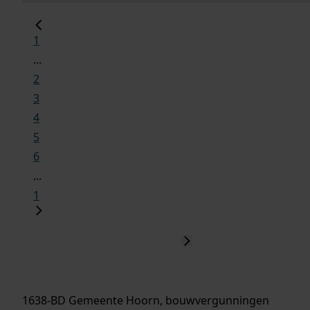
1
...
2
3
4
5
6
...
1
1638-BD Gemeente Hoorn, bouwvergunningen