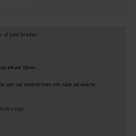
 of juist breder:
p elkaar lijken.
nde van uw zoektermen om naar de exacte
vindt u
hier
.