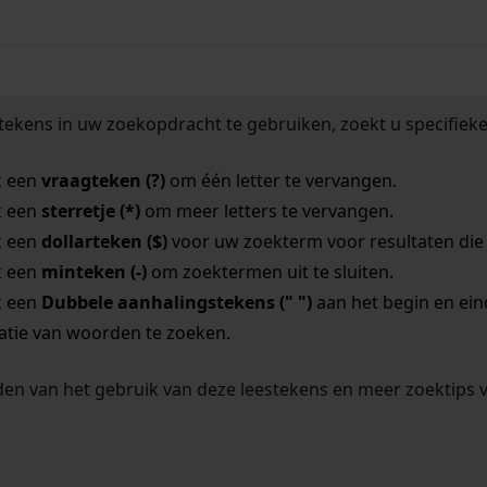
tekens in uw zoekopdracht te gebruiken, zoekt u specifieker
k een
vraagteken (?)
om één letter te vervangen.
k een
sterretje (*)
om meer letters te vervangen.
k een
dollarteken ($)
voor uw zoekterm voor resultaten die o
k een
minteken (-)
om zoektermen uit te sluiten.
k een
Dubbele aanhalingstekens (" ")
aan het begin en ei
tie van woorden te zoeken.
en van het gebruik van deze leestekens en meer zoektips 