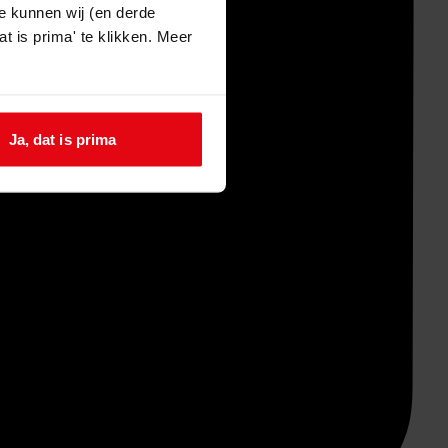
e kunnen wij (en derde
t is prima' te klikken. Meer
Ja, dat is prima