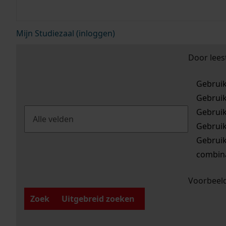
Mijn Studiezaal (inloggen)
Door lees
Gebrui
Gebrui
Gebrui
Gebrui
Gebrui
combina
Voorbeeld
Zoek
Uitgebreid zoeken