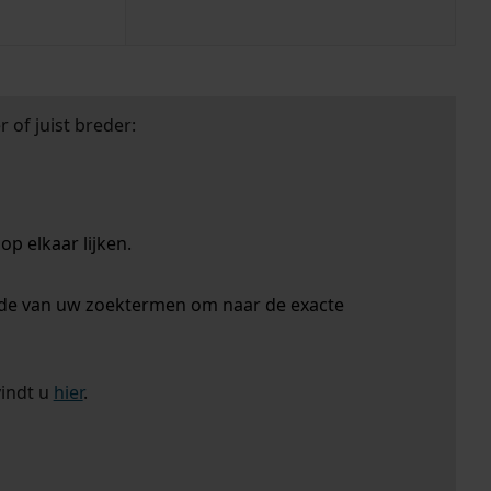
 of juist breder:
p elkaar lijken.
nde van uw zoektermen om naar de exacte
vindt u
hier
.