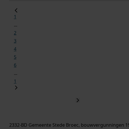
1
...
2
3
4
5
6
...
1
2332-BD Gemeente Stede Broec, bouwvergunningen 1