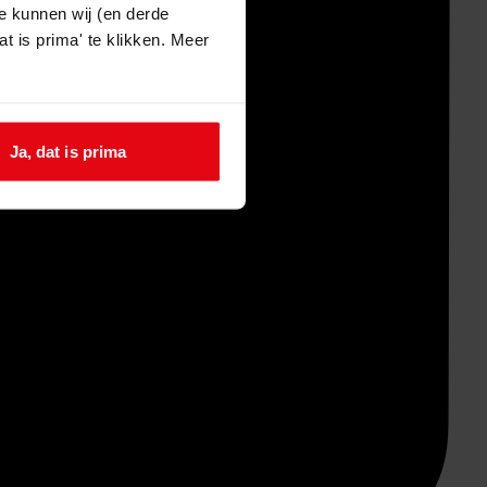
e kunnen wij (en derde
t is prima' te klikken. Meer
Ja, dat is prima