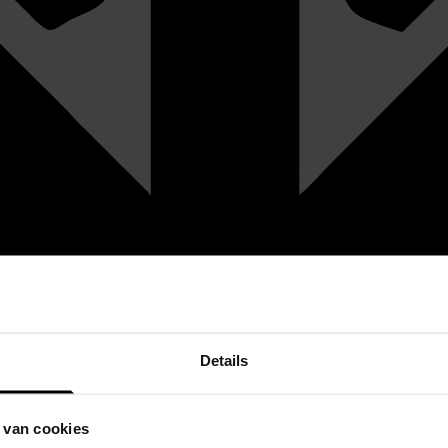
Details
 van cookies