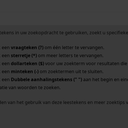
tekens in uw zoekopdracht te gebruiken, zoekt u specifieker
k een
vraagteken (?)
om één letter te vervangen.
k een
sterretje (*)
om meer letters te vervangen.
k een
dollarteken ($)
voor uw zoekterm voor resultaten die o
k een
minteken (-)
om zoektermen uit te sluiten.
k een
Dubbele aanhalingstekens (" ")
aan het begin en ei
tie van woorden te zoeken.
en van het gebruik van deze leestekens en meer zoektips 