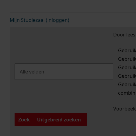
Mijn Studiezaal (inloggen)
Door lees
Gebrui
Gebrui
Gebrui
Gebrui
Gebrui
combina
Voorbeeld
Zoek
Uitgebreid zoeken