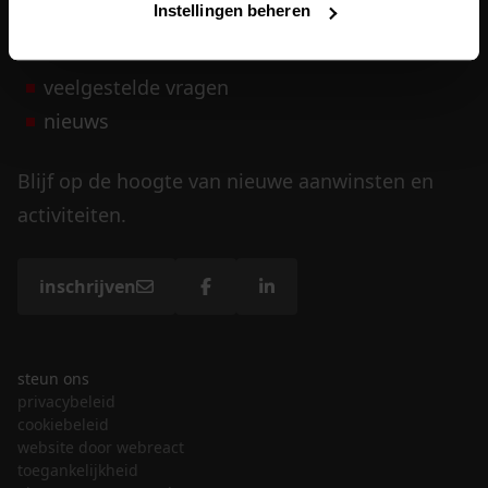
Instellingen beheren
vrijwilligers
veelgestelde vragen
nieuws
Blijf op de hoogte van nieuwe aanwinsten en
activiteiten.
inschrijven
steun ons
privacybeleid
cookiebeleid
website door webreact
toegankelijkheid