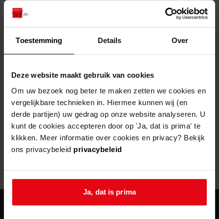
zoektips
Wij helpen u op weg met een aantal zoektips.
bekijk ons geschiedenislokaal
vergunningen
bouwvergunningen
advisering en toezicht
bekijk alle zoektips
beeld en geluid
omgevingsvergunningen
beleidsplan
uitleg nodig?
gemeenschappelijke regeling
Toestemming
Details
Over
publiek jaarverslag
Wij helpen u op weg met een aantal zoektips.
Helaas, er is een fout opgetreden
steun het archief
bekijk alle zoektips
Door een fout tijdens het verwerken van deze pagina is het niet
Deze website maakt gebruik van cookies
mogelijk om deze pagina te kunnen bekijken.
U kunt ook Vriend worden en het Westfries
Om uw bezoek nog beter te maken zetten we cookies en
Archief steunen.
vergelijkbare technieken in. Hiermee kunnen wij (en
404
- Not Found
derde partijen) uw gedrag op onze website analyseren. U
meer weten
kunt de cookies accepteren door op 'Ja, dat is prima' te
Mogelijk kunt u deze pagina niet bezoeken door:
klikken. Meer informatie over cookies en privacy? Bekijk
ons privacybeleid
privacybeleid
een
verouderde bladwijzer/favoriet
een zoekmachine heeft een
verouderde lijst van de website
een
fout getypt
adres
Ja, dat is prima
agenda