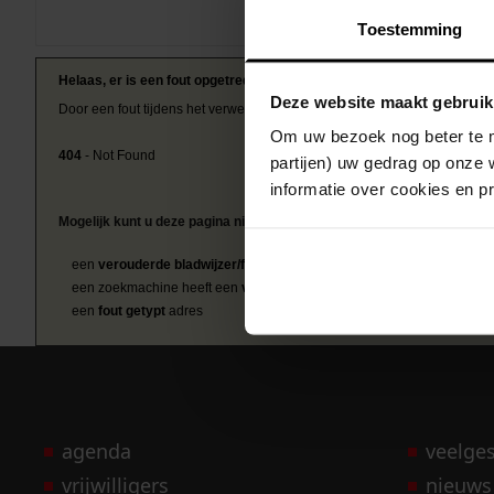
Toestemming
Helaas, er is een fout opgetreden
Deze website maakt gebruik
Door een fout tijdens het verwerken van deze pagina is het niet mogelij
Om uw bezoek nog beter te m
404
- Not Found
partijen) uw gedrag op onze 
informatie over cookies en p
Mogelijk kunt u deze pagina niet bezoeken door:
een
verouderde bladwijzer/favoriet
een zoekmachine heeft een
verouderde lijst van de website
een
fout getypt
adres
agenda
veelge
vrijwilligers
nieuws