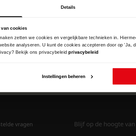
Details
 van cookies
k om deze pagina te kunnen bekijken.
aken zetten we cookies en vergelijkbare technieken in. Hierme
website analyseren. U kunt de cookies accepteren door op 'Ja, da
rivacy? Bekijk ons privacybeleid
privacybeleid
Instellingen beheren
Blijf op de hoogte van
stelde vragen