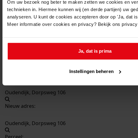
Om uw bezoek nog beter te maken zetten we cookies en verg
technieken in. Hiermee kunnen wij (en derde partijen) uw ge
997
Bouw dakkapel, 1986
analyseren. U kunt de cookies accepteren door op 'Ja, dat is 
Datering
:
Meer informatie over cookies en privacy? Bekijk ons privac
1986
Beschrijving:
Bouw dakkapel
Ja, dat is prima
Datum vergunning:
15-04-1986
Instellingen beheren
Adres:
Oudendijk, Dorpsweg 106
Nieuw adres:
Oudendijk, Dorpsweg 106
Perceel: