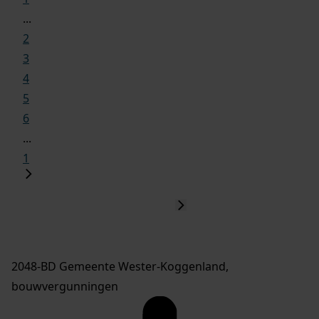
...
2
3
4
5
6
...
1
2048-BD Gemeente Wester-Koggenland,
bouwvergunningen