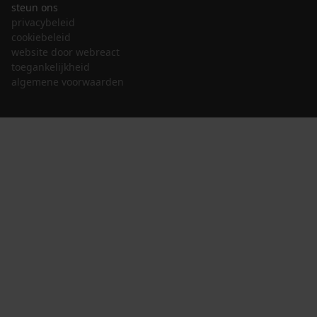
steun ons
privacybeleid
cookiebeleid
website door webreact
toegankelijkheid
algemene voorwaarden