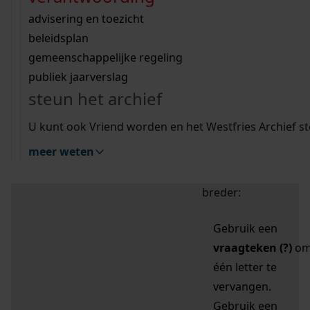
zoektips
Wij helpen u op weg met een aantal zoektips.
bekijk ons geschiedenislokaal
vergunningen
bouwvergunningen
advisering en toezicht
bekijk alle zoektips
beeld en geluid
omgevingsvergunningen
beleidsplan
uitleg nodig?
gemeenschappelijke regeling
publiek jaarverslag
Mijn Studiezaal (inloggen)
Wij helpen u op weg met een aantal zoektips.
steun het archief
bekijk alle zoektips
Door leestekens in
U kunt ook Vriend worden en het Westfries Archief s
uw zoekopdracht te
meer weten
gebruiken, zoekt u
specifieker of juist
breder:
Gebruik een
vraagteken (?)
o
één letter te
vervangen.
Gebruik een