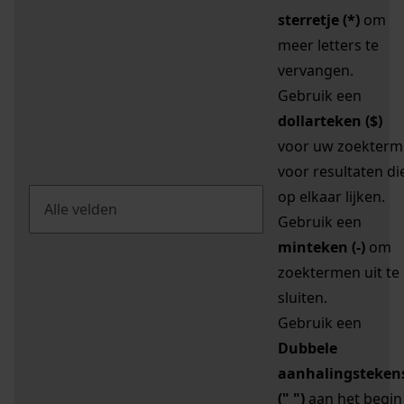
sterretje (*)
om
meer letters te
vervangen.
Gebruik een
dollarteken ($)
voor uw zoekterm
voor resultaten di
op elkaar lijken.
Gebruik een
minteken (-)
om
zoektermen uit te
sluiten.
Gebruik een
Dubbele
aanhalingsteken
(" ")
aan het begin