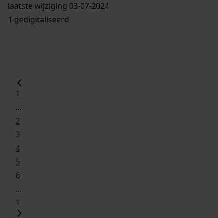
laatste wijziging 03-07-2024
1 gedigitaliseerd
1
...
2
3
4
5
6
...
1