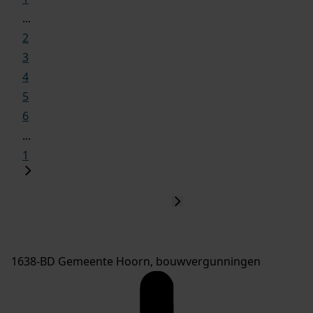
...
2
3
4
5
6
...
1
1638-BD Gemeente Hoorn, bouwvergunningen