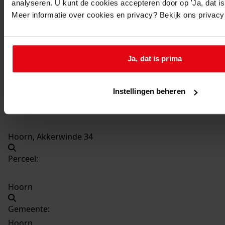
analyseren. U kunt de cookies accepteren door op 'Ja, dat is 
4386
Uitbreiden van de woning, 1994
Meer informatie over cookies en privacy? Bekijk ons privac
Datering
:
1994
Beschrijving:
Ja, dat is prima
Uitbreiden van de woning
Datum vergunning:
Instellingen beheren
09-02-1994
Adres:
Hoorn, Akkerwinde 34
Perceel:
Hoorn
Gemeente:
Hoorn