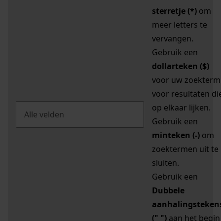
sterretje (*)
om
meer letters te
vervangen.
Gebruik een
dollarteken ($)
voor uw zoekterm
voor resultaten di
op elkaar lijken.
Gebruik een
minteken (-)
om
zoektermen uit te
sluiten.
Gebruik een
Dubbele
aanhalingsteken
(" ")
aan het begin