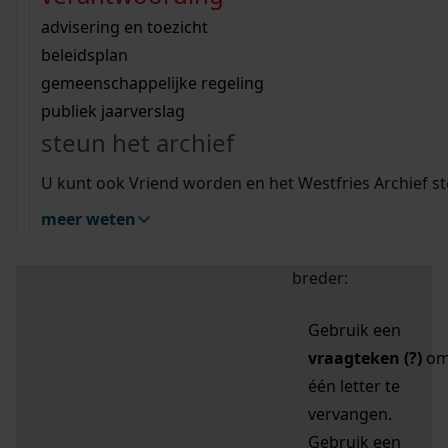
zoektips
Wij helpen u op weg met een aantal zoektips.
bekijk ons geschiedenislokaal
vergunningen
bouwvergunningen
advisering en toezicht
bekijk alle zoektips
beeld en geluid
omgevingsvergunningen
beleidsplan
uitleg nodig?
gemeenschappelijke regeling
publiek jaarverslag
Mijn Studiezaal (inloggen)
Wij helpen u op weg met een aantal zoektips.
steun het archief
bekijk alle zoektips
Door leestekens in
U kunt ook Vriend worden en het Westfries Archief s
uw zoekopdracht te
meer weten
gebruiken, zoekt u
specifieker of juist
breder:
Gebruik een
vraagteken (?)
o
één letter te
vervangen.
Gebruik een