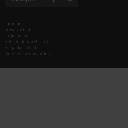
steun ons
privacybeleid
cookiebeleid
website door webreact
toegankelijkheid
algemene voorwaarden