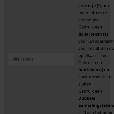
sterretje (*)
om
meer letters te
vervangen.
Gebruik een
dollarteken ($)
voor uw zoekterm
voor resultaten di
op elkaar lijken.
Gebruik een
minteken (-)
om
zoektermen uit te
sluiten.
Gebruik een
Dubbele
aanhalingsteken
(" ")
aan het begin