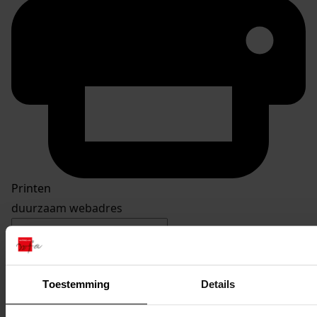
Printen
duurzaam webadres
Toestemming
Details
Inventaris
Inv. nr. 101-200