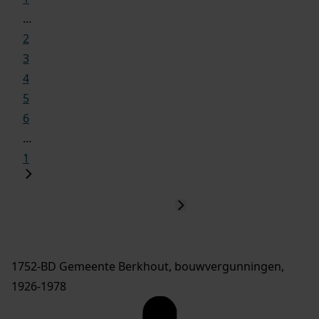
...
2
3
4
5
6
...
1
1752-BD Gemeente Berkhout, bouwvergunningen,
1926-1978