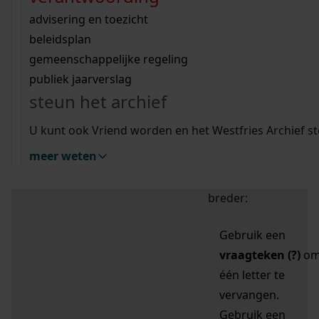
zoektips
Wij helpen u op weg met een aantal zoektips.
bekijk ons geschiedenislokaal
vergunningen
bouwvergunningen
advisering en toezicht
bekijk alle zoektips
beeld en geluid
omgevingsvergunningen
beleidsplan
uitleg nodig?
gemeenschappelijke regeling
publiek jaarverslag
Mijn Studiezaal (inloggen)
Wij helpen u op weg met een aantal zoektips.
steun het archief
bekijk alle zoektips
Door leestekens in
U kunt ook Vriend worden en het Westfries Archief s
uw zoekopdracht te
meer weten
gebruiken, zoekt u
specifieker of juist
breder:
Gebruik een
vraagteken (?)
o
één letter te
vervangen.
Gebruik een