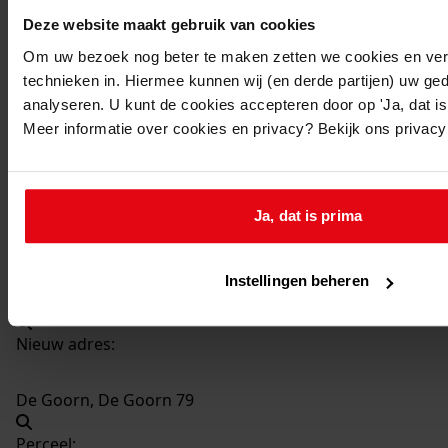
Deze website maakt gebruik van cookies
187
Bouw bollenschuur, 1977
Om uw bezoek nog beter te maken zetten we cookies en verg
Datering
:
technieken in. Hiermee kunnen wij (en derde partijen) uw ge
1977
analyseren. U kunt de cookies accepteren door op 'Ja, dat is 
Meer informatie over cookies en privacy? Bekijk ons privac
Beschrijving:
Bouw bollenschuur
Datum vergunning:
31-10-1977
Ja, dat is prima
Adres:
Instellingen beheren
De Goorn, De Goorn 79
Nieuw adres:
De Goorn, De Goorn 79
Perceel: