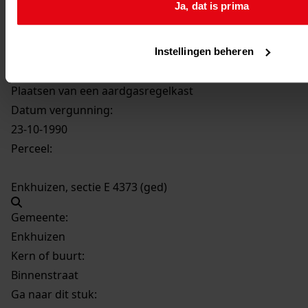
Ja, dat is prima
1540
Plaatsen van een aardgasregelkast, 23-10-1990
Datering
:
23-10-1990
Instellingen beheren
Beschrijving:
Plaatsen van een aardgasregelkast
Datum vergunning:
23-10-1990
Perceel:
Enkhuizen, sectie E 4373 (ged)
Gemeente:
Enkhuizen
Kern of buurt:
Binnenstraat
Ga naar dit stuk: