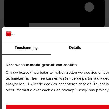
Toestemming
Details
Printen
duurzaam webadres
Deze website maakt gebruik van cookies
Om uw bezoek nog beter te maken zetten we cookies en verg
technieken in. Hiermee kunnen wij (en derde partijen) uw ge
analyseren. U kunt de cookies accepteren door op 'Ja, dat is 
Meer informatie over cookies en privacy? Bekijk ons privac
Inventaris
31. Nummers 1501 tot en met 1550