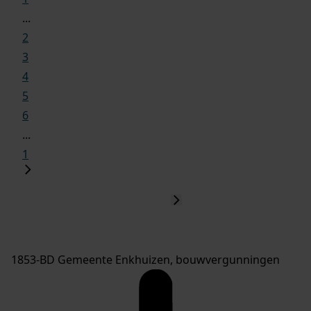
...
2
3
4
5
6
...
1
1853-BD Gemeente Enkhuizen, bouwvergunningen