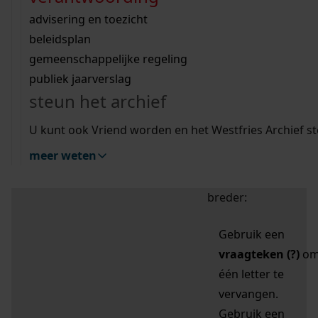
zoektips
Wij helpen u op weg met een aantal zoektips.
bekijk ons geschiedenislokaal
vergunningen
bouwvergunningen
advisering en toezicht
bekijk alle zoektips
beeld en geluid
omgevingsvergunningen
beleidsplan
uitleg nodig?
gemeenschappelijke regeling
publiek jaarverslag
Mijn Studiezaal (inloggen)
Wij helpen u op weg met een aantal zoektips.
steun het archief
bekijk alle zoektips
Door leestekens in
U kunt ook Vriend worden en het Westfries Archief s
uw zoekopdracht te
meer weten
gebruiken, zoekt u
specifieker of juist
breder:
Gebruik een
vraagteken (?)
o
één letter te
vervangen.
Gebruik een