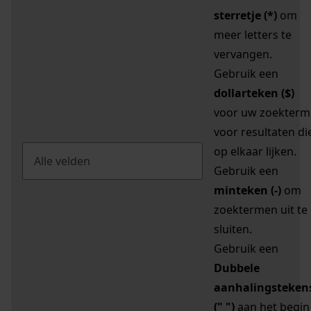
sterretje (*)
om
meer letters te
vervangen.
Gebruik een
dollarteken ($)
voor uw zoekterm
voor resultaten di
op elkaar lijken.
Gebruik een
minteken (-)
om
zoektermen uit te
sluiten.
Gebruik een
Dubbele
aanhalingsteken
(" ")
aan het begin