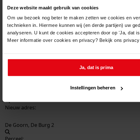
Deze website maakt gebruik van cookies
1442
Bouw droogruimte, 1967
Om uw bezoek nog beter te maken zetten we cookies en verg
Datering
:
technieken in. Hiermee kunnen wij (en derde partijen) uw ge
1967
analyseren. U kunt de cookies accepteren door op 'Ja, dat is 
Meer informatie over cookies en privacy? Bekijk ons privac
Beschrijving:
Bouw droogruimte
Datum vergunning:
06-10-1967
Ja, dat is prima
Adres:
Instellingen beheren
De Goorn, De Burg 2
Nieuw adres:
De Goorn, De Burg 2
Perceel: