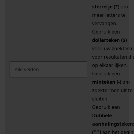
sterretje (*)
om
meer letters te
vervangen.
Gebruik een
dollarteken ($)
voor uw zoekterm
voor resultaten di
op elkaar lijken.
Gebruik een
minteken (-)
om
zoektermen uit te
sluiten.
Gebruik een
Dubbele
aanhalingsteken
(" ")
aan het begin