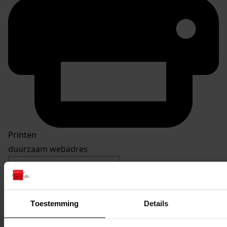
Printen
duurzaam webadres
Toestemming
Details
Inventaris
Inv. nr. 1401-1500