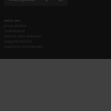
steun ons
privacybeleid
cookiebeleid
website door webreact
toegankelijkheid
algemene voorwaarden