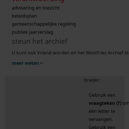
zoektips
Wij helpen u op weg met een aantal zoektips.
bekijk ons geschiedenislokaal
vergunningen
bouwvergunningen
advisering en toezicht
bekijk alle zoektips
beeld en geluid
omgevingsvergunningen
beleidsplan
uitleg nodig?
gemeenschappelijke regeling
publiek jaarverslag
Mijn Studiezaal (inloggen)
Wij helpen u op weg met een aantal zoektips.
steun het archief
bekijk alle zoektips
Door leestekens in
U kunt ook Vriend worden en het Westfries Archief s
uw zoekopdracht te
meer weten
gebruiken, zoekt u
specifieker of juist
breder:
Gebruik een
vraagteken (?)
o
één letter te
vervangen.
Gebruik een