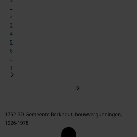
...
2
3
4
5
6
...
1
1752-BD Gemeente Berkhout, bouwvergunningen,
1926-1978