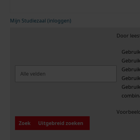
Mijn Studiezaal (inloggen)
Door lees
Gebrui
Gebrui
Gebrui
Gebrui
Gebrui
combina
Voorbeeld
Zoek
Uitgebreid zoeken