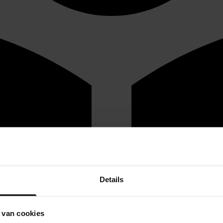
Details
 van cookies