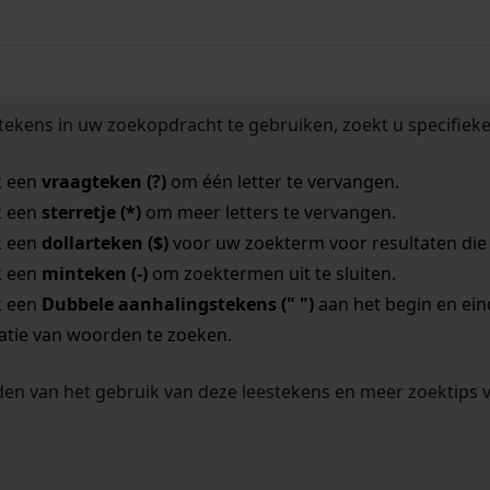
tekens in uw zoekopdracht te gebruiken, zoekt u specifieker
k een
vraagteken (?)
om één letter te vervangen.
k een
sterretje (*)
om meer letters te vervangen.
k een
dollarteken ($)
voor uw zoekterm voor resultaten die o
k een
minteken (-)
om zoektermen uit te sluiten.
k een
Dubbele aanhalingstekens (" ")
aan het begin en ei
tie van woorden te zoeken.
en van het gebruik van deze leestekens en meer zoektips 