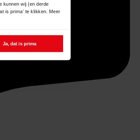
e kunnen wij (en derde
t is prima' te klikken. Meer
Ja, dat is prima