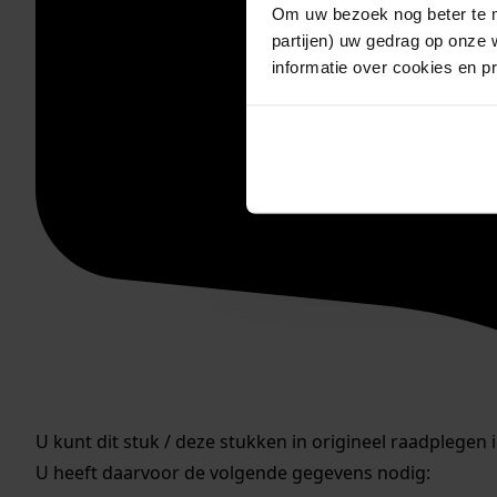
Om uw bezoek nog beter te m
partijen) uw gedrag op onze 
informatie over cookies en p
U kunt dit stuk / deze stukken in origineel raadplegen 
U heeft daarvoor de volgende gegevens nodig: