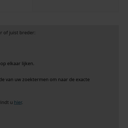
 of juist breder:
p elkaar lijken.
nde van uw zoektermen om naar de exacte
vindt u
hier
.