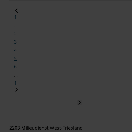
1
...
2
3
4
5
6
...
1
2203 Milieudienst West-Friesland