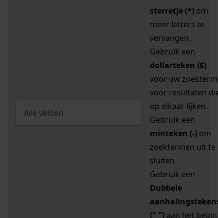
sterretje (*)
om
meer letters te
vervangen.
Gebruik een
dollarteken ($)
voor uw zoekterm
voor resultaten di
op elkaar lijken.
Gebruik een
minteken (-)
om
zoektermen uit te
sluiten.
Gebruik een
Dubbele
aanhalingsteken
(" ")
aan het begin