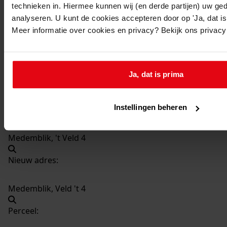
technieken in. Hiermee kunnen wij (en derde partijen) uw ge
371
Plaatsen van een loopbrug bij de woning, 2004
analyseren. U kunt de cookies accepteren door op 'Ja, dat is 
Datering
:
Meer informatie over cookies en privacy? Bekijk ons privac
2004
Beschrijving:
Plaatsen van een loopbrug bij de woning
Ja, dat is prima
Datum vergunning:
27-01-2004
Instellingen beheren
Adres:
Medemblik, 't Veld 4
Nieuw adres:
Medemblik, Veld 't 4
Perceel: