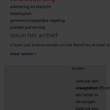
zoektips
Wij helpen u op weg met een aantal zoektips.
bekijk ons geschiedenislokaal
vergunningen
bouwvergunningen
advisering en toezicht
bekijk alle zoektips
beeld en geluid
omgevingsvergunningen
beleidsplan
uitleg nodig?
gemeenschappelijke regeling
publiek jaarverslag
Mijn Studiezaal (inloggen)
Wij helpen u op weg met een aantal zoektips.
steun het archief
bekijk alle zoektips
Door leestekens in
U kunt ook Vriend worden en het Westfries Archief s
uw zoekopdracht te
meer weten
gebruiken, zoekt u
specifieker of juist
breder:
Gebruik een
vraagteken (?)
o
één letter te
vervangen.
Gebruik een