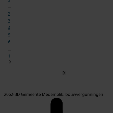
...
2
3
4
5
6
...
1
2062-BD Gemeente Medemblik, bouwvergunningen