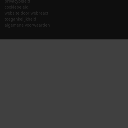
privacybeleid
cookiebeleid
website door webreact
toegankelijkheid
algemene voorwaarden