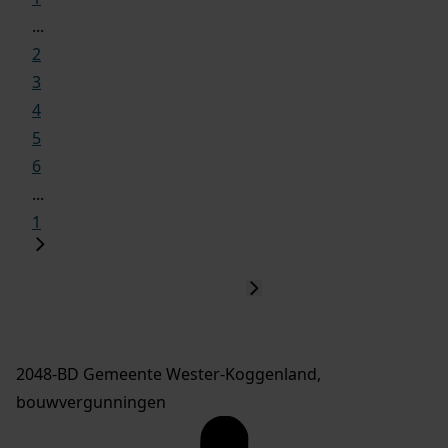
...
2
3
4
5
6
...
1
2048-BD Gemeente Wester-Koggenland,
bouwvergunningen