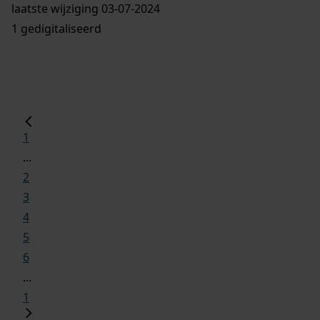
laatste wijziging 03-07-2024
1 gedigitaliseerd
1
...
2
3
4
5
6
...
1