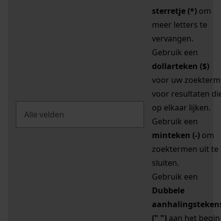
sterretje (*)
om
meer letters te
vervangen.
Gebruik een
dollarteken ($)
voor uw zoekterm
voor resultaten di
op elkaar lijken.
Gebruik een
minteken (-)
om
zoektermen uit te
sluiten.
Gebruik een
Dubbele
aanhalingsteken
(" ")
aan het begin