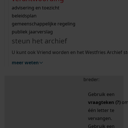
zoektips
Wij helpen u op weg met een aantal zoektips.
bekijk ons geschiedenislokaal
vergunningen
bouwvergunningen
advisering en toezicht
bekijk alle zoektips
beeld en geluid
omgevingsvergunningen
beleidsplan
uitleg nodig?
gemeenschappelijke regeling
publiek jaarverslag
Mijn Studiezaal (inloggen)
Wij helpen u op weg met een aantal zoektips.
steun het archief
bekijk alle zoektips
Door leestekens in
U kunt ook Vriend worden en het Westfries Archief s
uw zoekopdracht te
meer weten
gebruiken, zoekt u
specifieker of juist
breder:
Gebruik een
vraagteken (?)
o
één letter te
vervangen.
Gebruik een