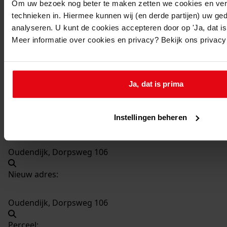
Om uw bezoek nog beter te maken zetten we cookies en verg
technieken in. Hiermee kunnen wij (en derde partijen) uw ge
997
Bouw dakkapel, 1986
analyseren. U kunt de cookies accepteren door op 'Ja, dat is 
Datering
:
Meer informatie over cookies en privacy? Bekijk ons privac
1986
Beschrijving:
Bouw dakkapel
Ja, dat is prima
Datum vergunning:
15-04-1986
Instellingen beheren
Adres:
Oudendijk, Dorpsweg 106
Nieuw adres:
Oudendijk, Dorpsweg 106
Perceel: