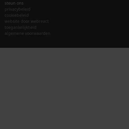
steun ons
privacybeleid
cookiebeleid
website door webreact
toegankelijkheid
algemene voorwaarden