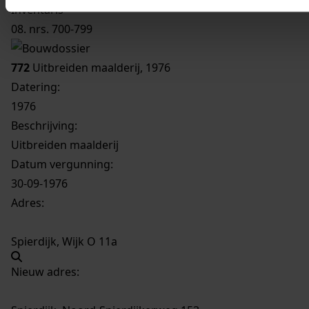
Inventaris
08. nrs. 700-799
772
Uitbreiden maalderij, 1976
Datering
:
1976
Beschrijving:
Uitbreiden maalderij
Datum vergunning:
30-09-1976
Adres:
Spierdijk, Wijk O 11a
Nieuw adres: