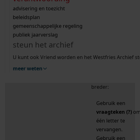
zoektips
Wij helpen u op weg met een aantal zoektips.
bekijk ons geschiedenislokaal
vergunningen
bouwvergunningen
advisering en toezicht
bekijk alle zoektips
beeld en geluid
omgevingsvergunningen
beleidsplan
uitleg nodig?
gemeenschappelijke regeling
publiek jaarverslag
Mijn Studiezaal (inloggen)
Wij helpen u op weg met een aantal zoektips.
steun het archief
bekijk alle zoektips
Door leestekens in
U kunt ook Vriend worden en het Westfries Archief s
uw zoekopdracht te
meer weten
gebruiken, zoekt u
specifieker of juist
breder:
Gebruik een
vraagteken (?)
o
één letter te
vervangen.
Gebruik een