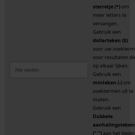
sterretje (*)
om
meer letters te
vervangen.
Gebruik een
dollarteken ($)
voor uw zoekterm
voor resultaten di
op elkaar lijken.
Gebruik een
minteken (-)
om
zoektermen uit te
sluiten.
Gebruik een
Dubbele
aanhalingsteken
(" ")
aan het begin