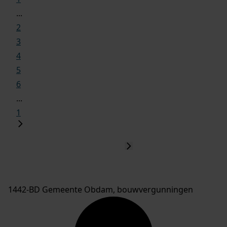
...
2
3
4
5
6
...
1
1442-BD Gemeente Obdam, bouwvergunningen