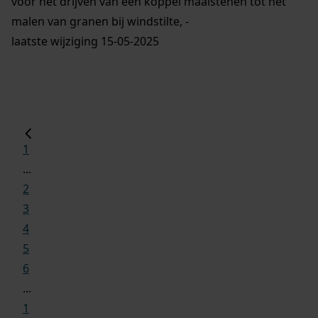
voor het drijven van een koppel maalstenen tot het
malen van granen bij windstilte, -
laatste wijziging 15-05-2025
1
...
2
3
4
5
6
...
1