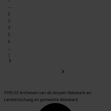
...
2
3
4
5
6
...
1
0795-02 Archieven van de dorpen Abbekerk en
Lambertschaag en gemeente Abbekerk