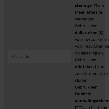
sterretje (*)
om
meer letters te
vervangen.
Gebruik een
dollarteken ($)
voor uw zoekterm
voor resultaten di
op elkaar lijken.
Gebruik een
minteken (-)
om
zoektermen uit te
sluiten.
Gebruik een
Dubbele
aanhalingsteken
(" ")
aan het begin