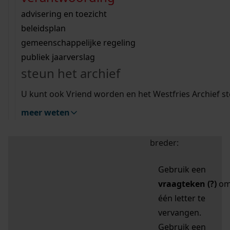
zoektips
Wij helpen u op weg met een aantal zoektips.
bekijk ons geschiedenislokaal
vergunningen
bouwvergunningen
advisering en toezicht
bekijk alle zoektips
beeld en geluid
omgevingsvergunningen
beleidsplan
uitleg nodig?
gemeenschappelijke regeling
publiek jaarverslag
Mijn Studiezaal (inloggen)
Wij helpen u op weg met een aantal zoektips.
steun het archief
bekijk alle zoektips
Door leestekens in
U kunt ook Vriend worden en het Westfries Archief s
uw zoekopdracht te
meer weten
gebruiken, zoekt u
specifieker of juist
breder:
Gebruik een
vraagteken (?)
o
één letter te
vervangen.
Gebruik een