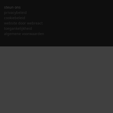
steun ons
privacybeleid
cookiebeleid
website door webreact
toegankelijkheid
algemene voorwaarden