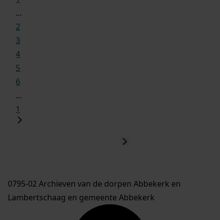
...
2
3
4
5
6
...
1
0795-02 Archieven van de dorpen Abbekerk en
Lambertschaag en gemeente Abbekerk