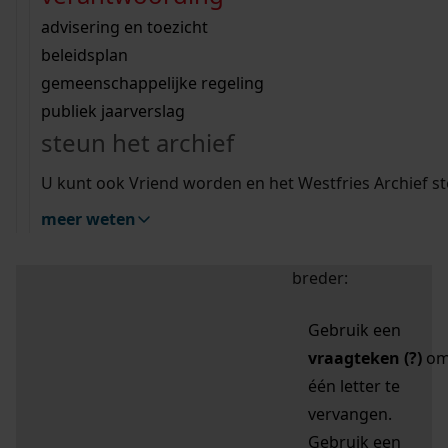
zoektips
Wij helpen u op weg met een aantal zoektips.
bekijk ons geschiedenislokaal
vergunningen
bouwvergunningen
advisering en toezicht
bekijk alle zoektips
beeld en geluid
omgevingsvergunningen
beleidsplan
uitleg nodig?
gemeenschappelijke regeling
publiek jaarverslag
Mijn Studiezaal (inloggen)
Wij helpen u op weg met een aantal zoektips.
steun het archief
bekijk alle zoektips
Door leestekens in
U kunt ook Vriend worden en het Westfries Archief s
uw zoekopdracht te
meer weten
gebruiken, zoekt u
specifieker of juist
breder:
Gebruik een
vraagteken (?)
o
één letter te
vervangen.
Gebruik een