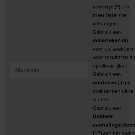
sterretje (*)
om
meer letters te
vervangen.
Gebruik een
dollarteken ($)
voor uw zoekterm
voor resultaten di
op elkaar lijken.
Gebruik een
minteken (-)
om
zoektermen uit te
sluiten.
Gebruik een
Dubbele
aanhalingsteken
(" ")
aan het begin