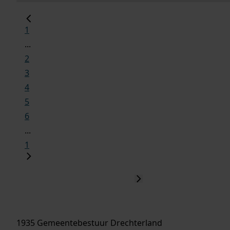
1
...
2
3
4
5
6
...
1
1935 Gemeentebestuur Drechterland