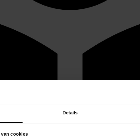
Details
 van cookies