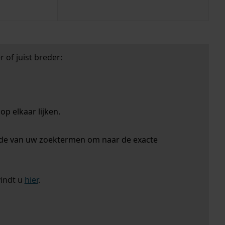
 of juist breder:
p elkaar lijken.
nde van uw zoektermen om naar de exacte
vindt u
hier
.