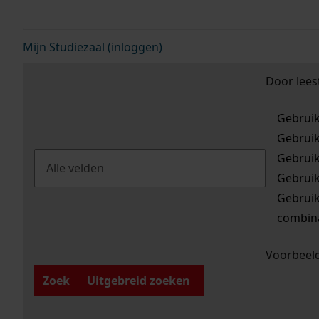
Mijn Studiezaal (inloggen)
Door lees
Gebrui
Gebrui
Gebrui
Gebrui
Gebrui
combina
Voorbeeld
Zoek
Uitgebreid zoeken