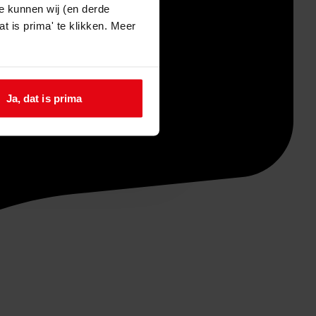
e kunnen wij (en derde
t is prima' te klikken. Meer
Ja, dat is prima