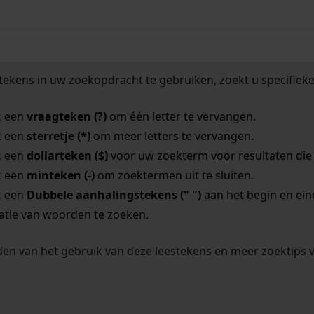
tekens in uw zoekopdracht te gebruiken, zoekt u specifieker
k een
vraagteken (?)
om één letter te vervangen.
k een
sterretje (*)
om meer letters te vervangen.
k een
dollarteken ($)
voor uw zoekterm voor resultaten die o
k een
minteken (-)
om zoektermen uit te sluiten.
k een
Dubbele aanhalingstekens (" ")
aan het begin en ei
tie van woorden te zoeken.
en van het gebruik van deze leestekens en meer zoektips 