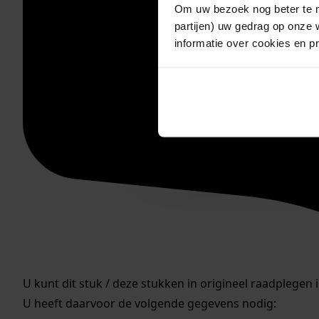
Om uw bezoek nog beter te m
partijen) uw gedrag op onze 
informatie over cookies en p
U kunt dit stuk / deze stukken in origineel raadplegen 
U heeft daarvoor de volgende gegevens nodig: