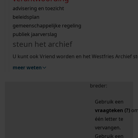
zoektips
Wij helpen u op weg met een aantal zoektips.
bekijk ons geschiedenislokaal
vergunningen
bouwvergunningen
advisering en toezicht
bekijk alle zoektips
beeld en geluid
omgevingsvergunningen
beleidsplan
uitleg nodig?
gemeenschappelijke regeling
publiek jaarverslag
Mijn Studiezaal (inloggen)
Wij helpen u op weg met een aantal zoektips.
steun het archief
bekijk alle zoektips
Door leestekens in
U kunt ook Vriend worden en het Westfries Archief s
uw zoekopdracht te
meer weten
gebruiken, zoekt u
specifieker of juist
breder:
Gebruik een
vraagteken (?)
o
één letter te
vervangen.
Gebruik een