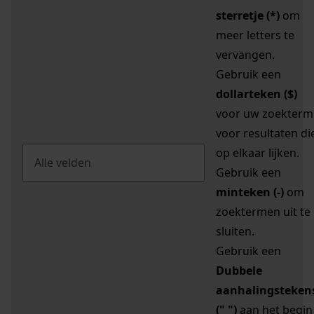
sterretje (*)
om
meer letters te
vervangen.
Gebruik een
dollarteken ($)
voor uw zoekterm
voor resultaten di
op elkaar lijken.
Gebruik een
minteken (-)
om
zoektermen uit te
sluiten.
Gebruik een
Dubbele
aanhalingsteken
(" ")
aan het begin