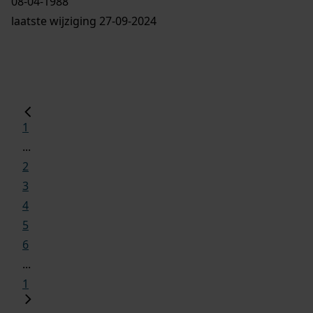
08-04-1988
laatste wijziging 27-09-2024
1
...
2
3
4
5
6
...
1