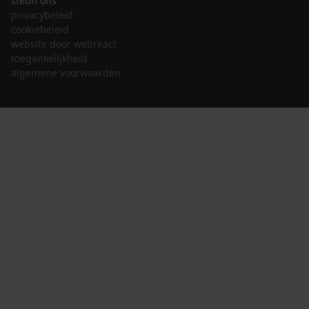
steun ons
privacybeleid
cookiebeleid
website door webreact
toegankelijkheid
algemene voorwaarden