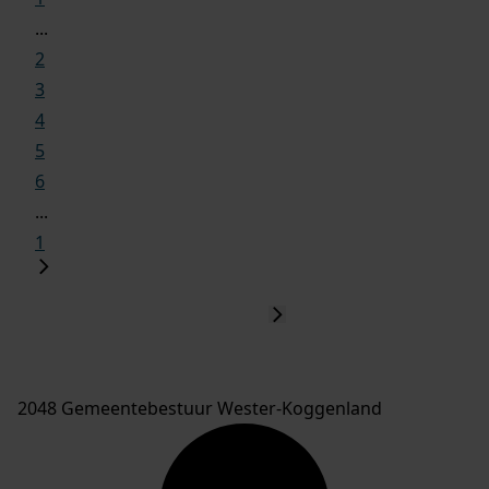
...
2
3
4
5
6
...
1
2048 Gemeentebestuur Wester-Koggenland