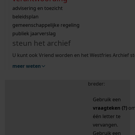
zoektips
Wij helpen u op weg met een aantal zoektips.
bekijk ons geschiedenislokaal
vergunningen
bouwvergunningen
advisering en toezicht
bekijk alle zoektips
beeld en geluid
omgevingsvergunningen
beleidsplan
uitleg nodig?
gemeenschappelijke regeling
publiek jaarverslag
Mijn Studiezaal (inloggen)
Wij helpen u op weg met een aantal zoektips.
steun het archief
bekijk alle zoektips
Door leestekens in
U kunt ook Vriend worden en het Westfries Archief s
uw zoekopdracht te
meer weten
gebruiken, zoekt u
specifieker of juist
breder:
Gebruik een
vraagteken (?)
o
één letter te
vervangen.
Gebruik een