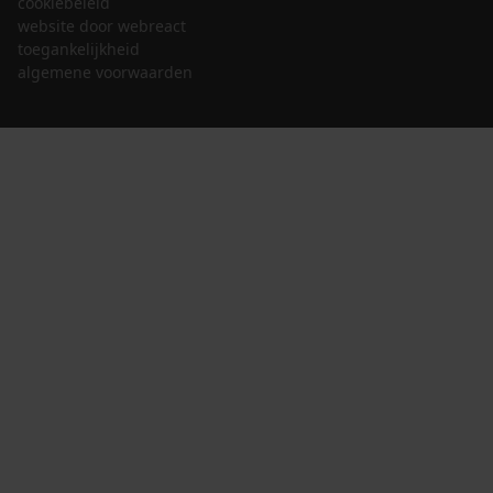
cookiebeleid
website door webreact
toegankelijkheid
algemene voorwaarden