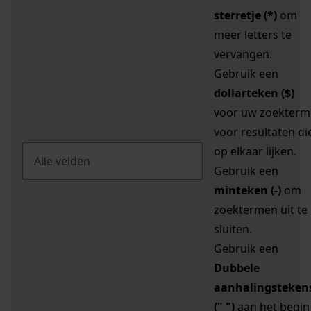
sterretje (*)
om
meer letters te
vervangen.
Gebruik een
dollarteken ($)
voor uw zoekterm
voor resultaten di
op elkaar lijken.
Gebruik een
minteken (-)
om
zoektermen uit te
sluiten.
Gebruik een
Dubbele
aanhalingsteken
(" ")
aan het begin