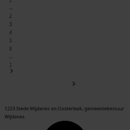
...
2
3
4
5
6
...
1
1223 Stede Wijdenes en Oosterleek, gemeentebestuur
Wijdenes