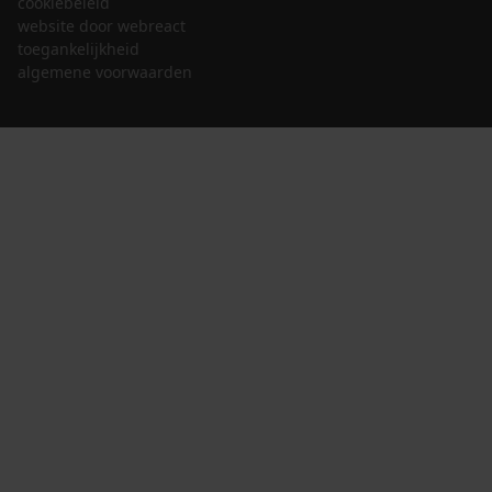
cookiebeleid
website door webreact
toegankelijkheid
algemene voorwaarden