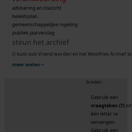
zoektips
Wij helpen u op weg met een aantal zoektips.
bekijk ons geschiedenislokaal
vergunningen
bouwvergunningen
advisering en toezicht
bekijk alle zoektips
beeld en geluid
omgevingsvergunningen
beleidsplan
uitleg nodig?
gemeenschappelijke regeling
publiek jaarverslag
Mijn Studiezaal (inloggen)
Wij helpen u op weg met een aantal zoektips.
steun het archief
bekijk alle zoektips
Door leestekens in
U kunt ook Vriend worden en het Westfries Archief s
uw zoekopdracht te
meer weten
gebruiken, zoekt u
specifieker of juist
breder:
Gebruik een
vraagteken (?)
o
één letter te
vervangen.
Gebruik een