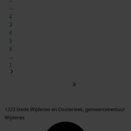
...
2
3
4
5
6
...
1
1223 Stede Wijdenes en Oosterleek, gemeentebestuur
Wijdenes