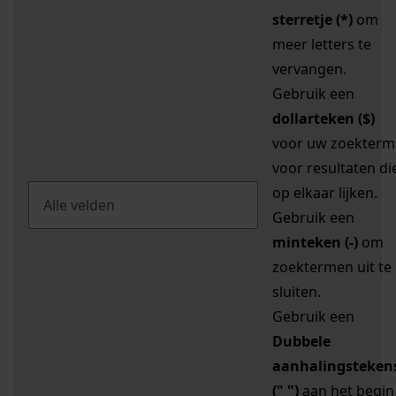
sterretje (*)
om
meer letters te
vervangen.
Gebruik een
dollarteken ($)
voor uw zoekterm
voor resultaten di
op elkaar lijken.
Gebruik een
minteken (-)
om
zoektermen uit te
sluiten.
Gebruik een
Dubbele
aanhalingsteken
(" ")
aan het begin