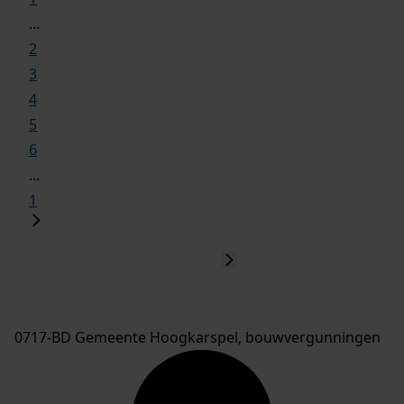
...
2
3
4
5
6
...
1
0717-BD Gemeente Hoogkarspel, bouwvergunningen