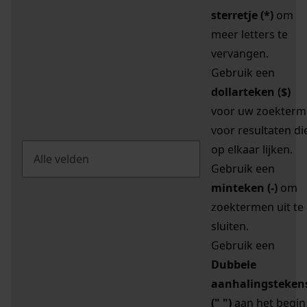
sterretje (*)
om
meer letters te
vervangen.
Gebruik een
dollarteken ($)
voor uw zoekterm
voor resultaten di
op elkaar lijken.
Gebruik een
minteken (-)
om
zoektermen uit te
sluiten.
Gebruik een
Dubbele
aanhalingsteken
(" ")
aan het begin