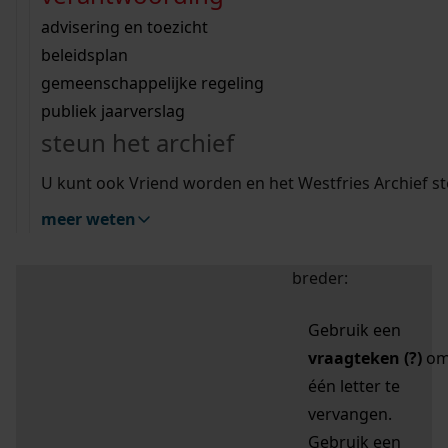
zoektips
Wij helpen u op weg met een aantal zoektips.
bekijk ons geschiedenislokaal
vergunningen
bouwvergunningen
advisering en toezicht
bekijk alle zoektips
beeld en geluid
omgevingsvergunningen
beleidsplan
uitleg nodig?
gemeenschappelijke regeling
publiek jaarverslag
Mijn Studiezaal (inloggen)
Wij helpen u op weg met een aantal zoektips.
steun het archief
bekijk alle zoektips
Door leestekens in
U kunt ook Vriend worden en het Westfries Archief s
uw zoekopdracht te
meer weten
gebruiken, zoekt u
specifieker of juist
breder:
Gebruik een
vraagteken (?)
o
één letter te
vervangen.
Gebruik een