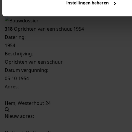
Instellingen beheren
Inventaris
De Hout
318
Oprichten van een schuur, 1954
Datering
:
1954
Beschrijving:
Oprichten van een schuur
Datum vergunning:
05-10-1954
Adres:
Hem, Westerhout 24
Nieuw adres: