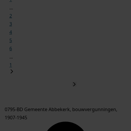
...
2
3
4
5
6
...
1
0795-BD Gemeente Abbekerk, bouwvergunningen,
1907-1945