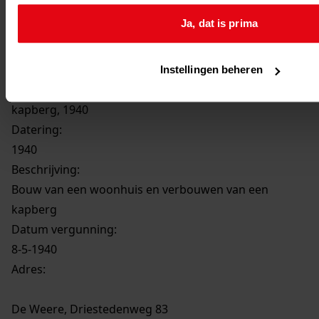
Ja, dat is prima
Inventaris
Uit toegang 0795-02
Instellingen beheren
130
Bouw van een woonhuis en verbouwen van een
kapberg, 1940
Datering
:
1940
Beschrijving:
Bouw van een woonhuis en verbouwen van een
kapberg
Datum vergunning:
8-5-1940
Adres:
De Weere, Driestedenweg 83