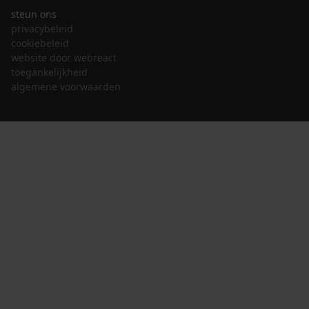
steun ons
privacybeleid
cookiebeleid
website door webreact
toegankelijkheid
algemene voorwaarden