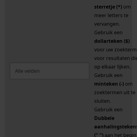
sterretje (*)
om
meer letters te
vervangen.
Gebruik een
dollarteken ($)
voor uw zoekterm
voor resultaten di
op elkaar lijken.
Gebruik een
minteken (-)
om
zoektermen uit te
sluiten.
Gebruik een
Dubbele
aanhalingsteken
(" ")
aan het begin