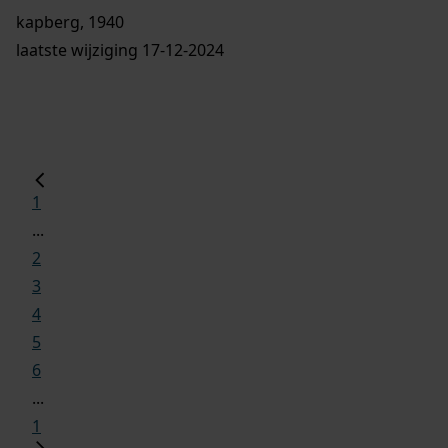
kapberg, 1940
laatste wijziging 17-12-2024
1
...
2
3
4
5
6
...
1