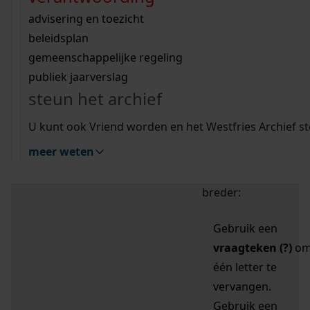
zoektips
Wij helpen u op weg met een aantal zoektips.
bekijk ons geschiedenislokaal
vergunningen
bouwvergunningen
advisering en toezicht
bekijk alle zoektips
beeld en geluid
omgevingsvergunningen
beleidsplan
uitleg nodig?
gemeenschappelijke regeling
publiek jaarverslag
Mijn Studiezaal (inloggen)
Wij helpen u op weg met een aantal zoektips.
steun het archief
bekijk alle zoektips
Door leestekens in
U kunt ook Vriend worden en het Westfries Archief s
uw zoekopdracht te
meer weten
gebruiken, zoekt u
specifieker of juist
breder:
Gebruik een
vraagteken (?)
o
één letter te
vervangen.
Gebruik een