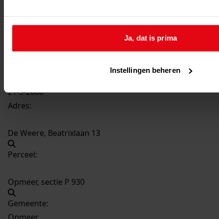
75
Plaatsen dakkapel, 2000
Datering
:
2000
Ja, dat is prima
Beschrijving:
Plaatsen dakkapel
Instellingen beheren
Datum vergunning:
21-3-2000
Adres:
De Weere, Beatrixlaan 13
Perceel:
Opmeer, sectie P 930
Gemeente:
Opmeer