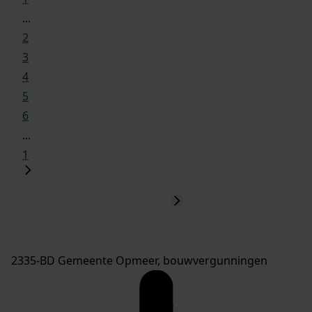
...
2
3
4
5
6
...
1
2335-BD Gemeente Opmeer, bouwvergunningen