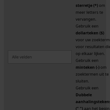
sterretje (*)
om
meer letters te
vervangen.
Gebruik een
dollarteken ($)
voor uw zoekterm
voor resultaten di
op elkaar lijken.
Gebruik een
minteken (-)
om
zoektermen uit te
sluiten.
Gebruik een
Dubbele
aanhalingsteken
(" ")
aan het begin