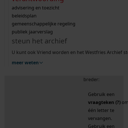
zoektips
Wij helpen u op weg met een aantal zoektips.
bekijk ons geschiedenislokaal
vergunningen
bouwvergunningen
advisering en toezicht
bekijk alle zoektips
beeld en geluid
omgevingsvergunningen
beleidsplan
uitleg nodig?
gemeenschappelijke regeling
publiek jaarverslag
Mijn Studiezaal (inloggen)
Wij helpen u op weg met een aantal zoektips.
steun het archief
bekijk alle zoektips
Door leestekens in
U kunt ook Vriend worden en het Westfries Archief s
uw zoekopdracht te
meer weten
gebruiken, zoekt u
specifieker of juist
breder:
Gebruik een
vraagteken (?)
o
één letter te
vervangen.
Gebruik een