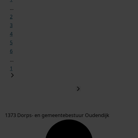
...
2
3
4
5
6
...
1
1373 Dorps- en gemeentebestuur Oudendijk