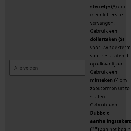
sterretje (*)
om
meer letters te
vervangen.
Gebruik een
dollarteken ($)
voor uw zoekterm
voor resultaten di
op elkaar lijken.
Gebruik een
minteken (-)
om
zoektermen uit te
sluiten.
Gebruik een
Dubbele
aanhalingsteken
(" ")
aan het begin