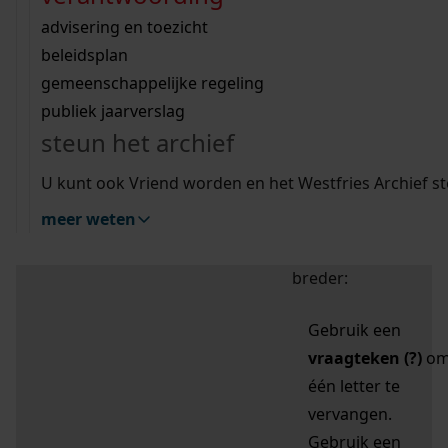
zoektips
Wij helpen u op weg met een aantal zoektips.
bekijk ons geschiedenislokaal
vergunningen
bouwvergunningen
advisering en toezicht
bekijk alle zoektips
beeld en geluid
omgevingsvergunningen
beleidsplan
uitleg nodig?
gemeenschappelijke regeling
publiek jaarverslag
Mijn Studiezaal (inloggen)
Wij helpen u op weg met een aantal zoektips.
steun het archief
bekijk alle zoektips
Door leestekens in
U kunt ook Vriend worden en het Westfries Archief s
uw zoekopdracht te
meer weten
gebruiken, zoekt u
specifieker of juist
breder:
Gebruik een
vraagteken (?)
o
één letter te
vervangen.
Gebruik een