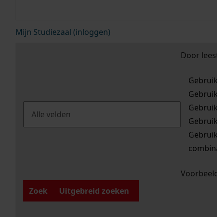
Mijn Studiezaal (inloggen)
Door lees
Gebrui
Gebrui
Gebrui
Gebrui
Gebrui
combina
Voorbeeld
Zoek
Uitgebreid zoeken