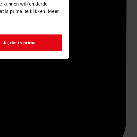
e kunnen wij (en derde
t is prima' te klikken. Meer
Ja, dat is prima