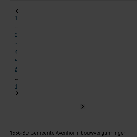
1
...
2
3
4
5
6
...
1
1556-BD Gemeente Avenhorn, bouwvergunningen