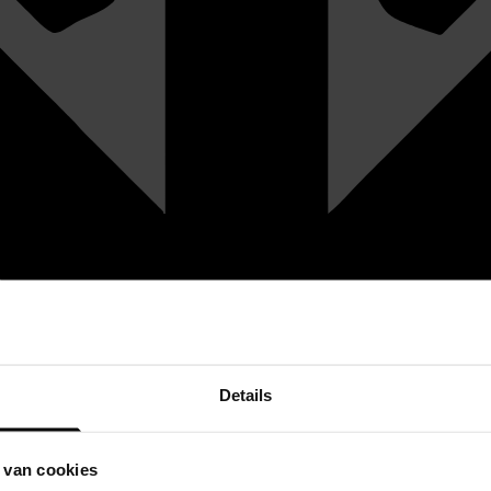
Details
 van cookies