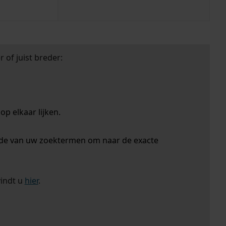
 of juist breder:
p elkaar lijken.
nde van uw zoektermen om naar de exacte
vindt u
hier
.