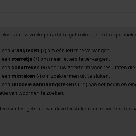
tekens in uw zoekopdracht te gebruiken, zoekt u specifieker
k een
vraagteken (?)
om één letter te vervangen.
k een
sterretje (*)
om meer letters te vervangen.
k een
dollarteken ($)
voor uw zoekterm voor resultaten die o
k een
minteken (-)
om zoektermen uit te sluiten.
k een
Dubbele aanhalingstekens (" ")
aan het begin en ei
tie van woorden te zoeken.
en van het gebruik van deze leestekens en meer zoektips 