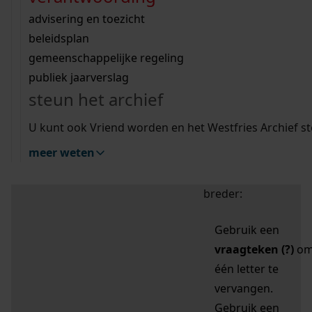
zoektips
Wij helpen u op weg met een aantal zoektips.
bekijk ons geschiedenislokaal
vergunningen
bouwvergunningen
advisering en toezicht
bekijk alle zoektips
beeld en geluid
omgevingsvergunningen
beleidsplan
uitleg nodig?
gemeenschappelijke regeling
publiek jaarverslag
Mijn Studiezaal (inloggen)
Wij helpen u op weg met een aantal zoektips.
steun het archief
bekijk alle zoektips
Door leestekens in
U kunt ook Vriend worden en het Westfries Archief s
uw zoekopdracht te
meer weten
gebruiken, zoekt u
specifieker of juist
breder:
Gebruik een
vraagteken (?)
o
één letter te
vervangen.
Gebruik een