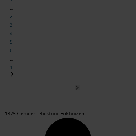
...
2
3
4
5
6
...
1
1325 Gemeentebestuur Enkhuizen