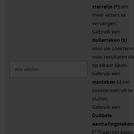
sterretje (*)
om
meer letters te
vervangen.
Gebruik een
dollarteken ($)
voor uw zoekterm
voor resultaten di
op elkaar lijken.
Gebruik een
minteken (-)
om
zoektermen uit te
sluiten.
Gebruik een
Dubbele
aanhalingsteken
(" ")
aan het begin