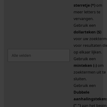
sterretje (*)
om
meer letters te
vervangen.
Gebruik een
dollarteken ($)
voor uw zoekterm
voor resultaten di
op elkaar lijken.
Gebruik een
minteken (-)
om
zoektermen uit te
sluiten.
Gebruik een
Dubbele
aanhalingsteken
(" ")
aan het begin