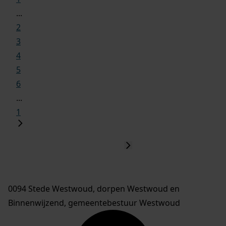
...
2
3
4
5
6
...
1
0094 Stede Westwoud, dorpen Westwoud en
Binnenwijzend, gemeentebestuur Westwoud