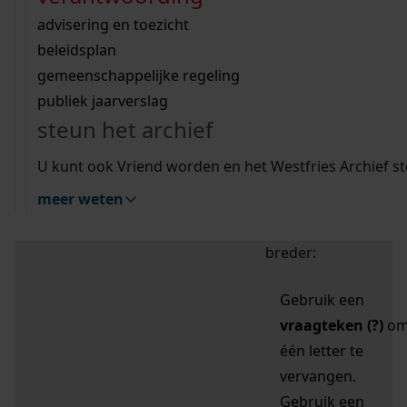
zoektips
Wij helpen u op weg met een aantal zoektips.
bekijk ons geschiedenislokaal
vergunningen
bouwvergunningen
advisering en toezicht
bekijk alle zoektips
beeld en geluid
omgevingsvergunningen
beleidsplan
uitleg nodig?
gemeenschappelijke regeling
publiek jaarverslag
Mijn Studiezaal (inloggen)
Wij helpen u op weg met een aantal zoektips.
steun het archief
bekijk alle zoektips
Door leestekens in
U kunt ook Vriend worden en het Westfries Archief s
uw zoekopdracht te
meer weten
gebruiken, zoekt u
specifieker of juist
breder:
Gebruik een
vraagteken (?)
o
één letter te
vervangen.
Gebruik een