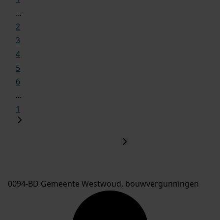
...
2
3
4
5
6
...
1
0094-BD Gemeente Westwoud, bouwvergunningen