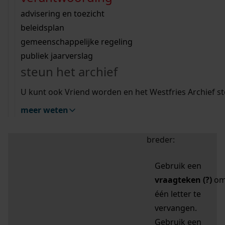
zoektips
Wij helpen u op weg met een aantal zoektips.
bekijk ons geschiedenislokaal
vergunningen
bouwvergunningen
advisering en toezicht
bekijk alle zoektips
beeld en geluid
omgevingsvergunningen
beleidsplan
uitleg nodig?
gemeenschappelijke regeling
publiek jaarverslag
Mijn Studiezaal (inloggen)
Wij helpen u op weg met een aantal zoektips.
steun het archief
bekijk alle zoektips
Door leestekens in
U kunt ook Vriend worden en het Westfries Archief s
uw zoekopdracht te
meer weten
gebruiken, zoekt u
specifieker of juist
breder:
Gebruik een
vraagteken (?)
o
één letter te
vervangen.
Gebruik een