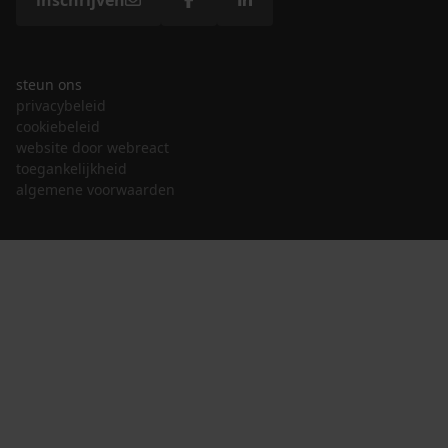
inschrijven
steun ons
privacybeleid
cookiebeleid
website door webreact
toegankelijkheid
algemene voorwaarden