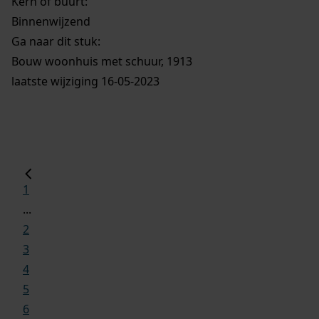
Kern of buurt:
Binnenwijzend
Ga naar dit stuk:
Bouw woonhuis met schuur, 1913
laatste wijziging 16-05-2023
1
...
2
3
4
5
6