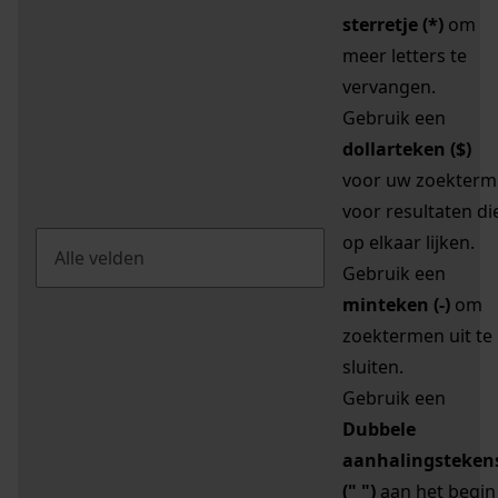
sterretje (*)
om
meer letters te
vervangen.
Gebruik een
dollarteken ($)
voor uw zoekterm
voor resultaten di
op elkaar lijken.
Gebruik een
minteken (-)
om
zoektermen uit te
sluiten.
Gebruik een
Dubbele
aanhalingsteken
(" ")
aan het begin