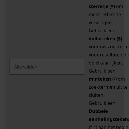
sterretje (*)
om
meer letters te
vervangen.
Gebruik een
dollarteken ($)
voor uw zoekterm
voor resultaten di
op elkaar lijken.
Gebruik een
minteken (-)
om
zoektermen uit te
sluiten.
Gebruik een
Dubbele
aanhalingsteken
(" ")
aan het begin