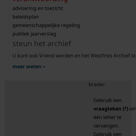
zoektips
Wij helpen u op weg met een aantal zoektips.
bekijk ons geschiedenislokaal
vergunningen
bouwvergunningen
advisering en toezicht
bekijk alle zoektips
beeld en geluid
omgevingsvergunningen
beleidsplan
uitleg nodig?
gemeenschappelijke regeling
publiek jaarverslag
Mijn Studiezaal (inloggen)
Wij helpen u op weg met een aantal zoektips.
steun het archief
bekijk alle zoektips
Door leestekens in
U kunt ook Vriend worden en het Westfries Archief s
uw zoekopdracht te
meer weten
gebruiken, zoekt u
specifieker of juist
breder:
Gebruik een
vraagteken (?)
o
één letter te
vervangen.
Gebruik een