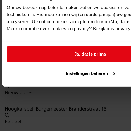
535
Bouw schuurtje, 1979
Om uw bezoek nog beter te maken zetten we cookies en verg
Datering
:
technieken in. Hiermee kunnen wij (en derde partijen) uw ge
1979
analyseren. U kunt de cookies accepteren door op 'Ja, dat is 
Meer informatie over cookies en privacy? Bekijk ons privac
Beschrijving:
Bouw schuurtje
Datum vergunning:
Ja, dat is prima
03-04-1979
Adres:
Instellingen beheren
Hoogkarspel, Burgemeester Branderstraat 13
Nieuw adres:
Hoogkarspel, Burgemeester Branderstraat 13
Perceel: