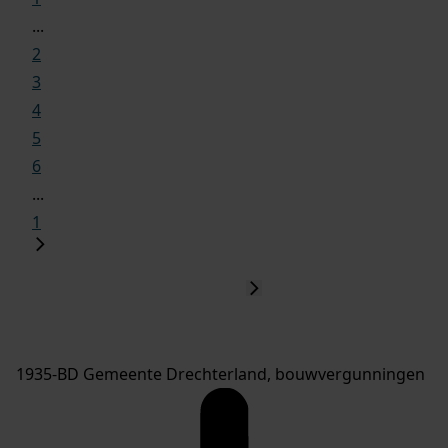
...
2
3
4
5
6
...
1
1935-BD Gemeente Drechterland, bouwvergunningen