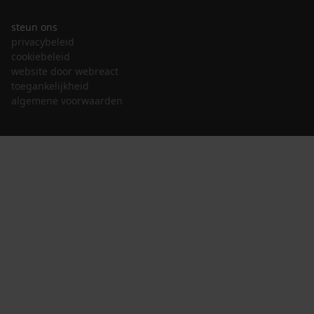
steun ons
privacybeleid
cookiebeleid
website door webreact
toegankelijkheid
algemene voorwaarden