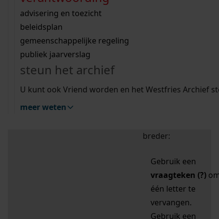
zoektips
Wij helpen u op weg met een aantal zoektips.
bekijk ons geschiedenislokaal
vergunningen
bouwvergunningen
advisering en toezicht
bekijk alle zoektips
beeld en geluid
omgevingsvergunningen
beleidsplan
uitleg nodig?
gemeenschappelijke regeling
publiek jaarverslag
Mijn Studiezaal (inloggen)
Wij helpen u op weg met een aantal zoektips.
steun het archief
bekijk alle zoektips
Door leestekens in
U kunt ook Vriend worden en het Westfries Archief s
uw zoekopdracht te
meer weten
gebruiken, zoekt u
specifieker of juist
breder:
Gebruik een
vraagteken (?)
o
één letter te
vervangen.
Gebruik een