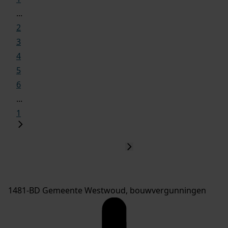
...
2
3
4
5
6
...
1
1481-BD Gemeente Westwoud, bouwvergunningen