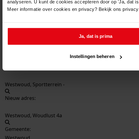
analyseren. U kunt de cookies accepteren door op 'Ja, dat is 
1005
Oprichten kleedlokaal, 1968
Meer informatie over cookies en privacy? Bekijk ons privac
Datering
:
1968
Beschrijving:
Ja, dat is prima
Oprichten kleedlokaal
Datum vergunning:
Instellingen beheren
06-05-1968
Adres:
Westwoud, Sportterrein -
Nieuw adres:
Westwoud, Woudlust 4a
Gemeente:
Westwoud