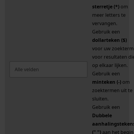
sterretje (*)
om
meer letters te
vervangen.
Gebruik een
dollarteken ($)
voor uw zoekterm
voor resultaten di
op elkaar lijken.
Gebruik een
minteken (-)
om
zoektermen uit te
sluiten.
Gebruik een
Dubbele
aanhalingsteken
(" ")
aan het begin