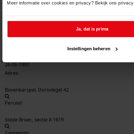
Meer informatie over cookies en privacy? Bekijk ons privac
1717
Oprichten van een bijkeuken annex berging, 1997
Datering
:
Ja, dat is prima
1997
Beschrijving:
Oprichten van een bijkeuken annex berging
Instellingen beheren
Datum vergunning:
26-06-1997
Adres:
Bovenkarspel, Dorsvlegel 42
Perceel:
Stede Broec, sectie A 1619
Gemeente: