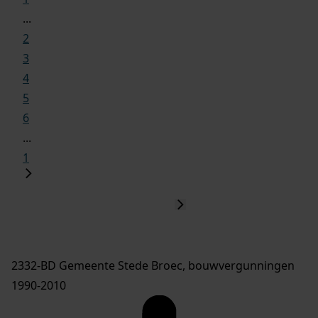
...
2
3
4
5
6
...
1
2332-BD Gemeente Stede Broec, bouwvergunningen
1990-2010