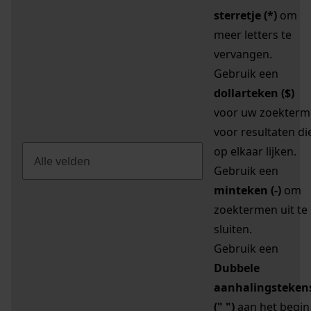
sterretje (*)
om
meer letters te
vervangen.
Gebruik een
dollarteken ($)
voor uw zoekterm
voor resultaten di
op elkaar lijken.
Gebruik een
minteken (-)
om
zoektermen uit te
sluiten.
Gebruik een
Dubbele
aanhalingsteken
(" ")
aan het begin