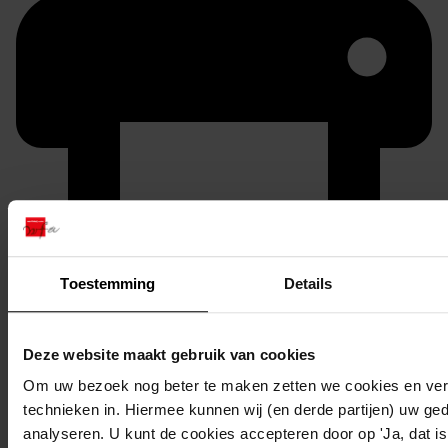
Printen
Toestemming
Details
duurzaam webadres
Deze website maakt gebruik van cookies
Om uw bezoek nog beter te maken zetten we cookies en verg
Inventaris
technieken in. Hiermee kunnen wij (en derde partijen) uw ge
analyseren. U kunt de cookies accepteren door op 'Ja, dat is 
1701-1800