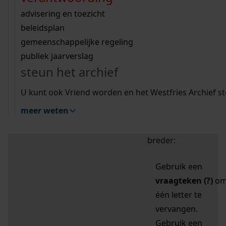
zoektips
Wij helpen u op weg met een aantal zoektips.
bekijk ons geschiedenislokaal
vergunningen
bouwvergunningen
advisering en toezicht
bekijk alle zoektips
beeld en geluid
omgevingsvergunningen
beleidsplan
uitleg nodig?
gemeenschappelijke regeling
publiek jaarverslag
Mijn Studiezaal (inloggen)
Wij helpen u op weg met een aantal zoektips.
steun het archief
bekijk alle zoektips
Door leestekens in
U kunt ook Vriend worden en het Westfries Archief s
uw zoekopdracht te
meer weten
gebruiken, zoekt u
specifieker of juist
breder:
Gebruik een
vraagteken (?)
o
één letter te
vervangen.
Gebruik een