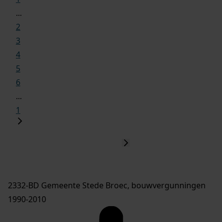
...
2
3
4
5
6
...
1
2332-BD Gemeente Stede Broec, bouwvergunningen
1990-2010