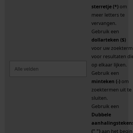
sterretje (*)
om
meer letters te
vervangen.
Gebruik een
dollarteken ($)
voor uw zoekterm
voor resultaten di
op elkaar lijken.
Gebruik een
minteken (-)
om
zoektermen uit te
sluiten.
Gebruik een
Dubbele
aanhalingsteken
(" ")
aan het begin