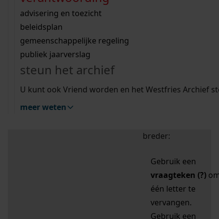
zoektips
Wij helpen u op weg met een aantal zoektips.
bekijk ons geschiedenislokaal
vergunningen
bouwvergunningen
advisering en toezicht
bekijk alle zoektips
beeld en geluid
omgevingsvergunningen
beleidsplan
uitleg nodig?
gemeenschappelijke regeling
publiek jaarverslag
Mijn Studiezaal (inloggen)
Wij helpen u op weg met een aantal zoektips.
steun het archief
bekijk alle zoektips
Door leestekens in
U kunt ook Vriend worden en het Westfries Archief s
uw zoekopdracht te
meer weten
gebruiken, zoekt u
specifieker of juist
breder:
Gebruik een
vraagteken (?)
o
één letter te
vervangen.
Gebruik een