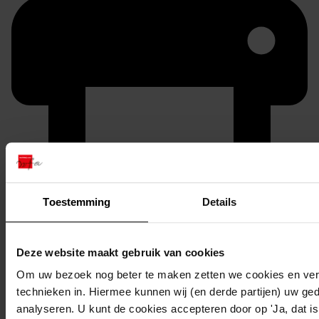
Printen
Toestemming
Details
duurzaam webadres
Deze website maakt gebruik van cookies
Om uw bezoek nog beter te maken zetten we cookies en verg
Inventaris
technieken in. Hiermee kunnen wij (en derde partijen) uw ge
analyseren. U kunt de cookies accepteren door op 'Ja, dat is 
1701-1800