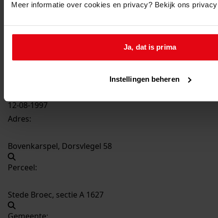
Meer informatie over cookies en privacy? Bekijk ons privac
1725
Plaatsen van een kap op de garage, 1997
Datering
:
Ja, dat is prima
1997
Beschrijving:
Plaatsen van een kap op de garage
Instellingen beheren
Datum vergunning:
12-08-1997
Adres:
Bovenkarspel, Dorsvlegel 58
Perceel:
Stede Broec, sectie A 1627
Gemeente: