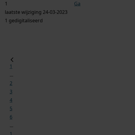
Ga
laatste wijziging 24-03-2023
1 gedigitaliseerd
1
...
2
3
4
5
6
...
1