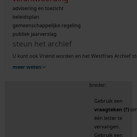
zoektips
Wij helpen u op weg met een aantal zoektips.
bekijk ons geschiedenislokaal
vergunningen
bouwvergunningen
advisering en toezicht
bekijk alle zoektips
beeld en geluid
omgevingsvergunningen
beleidsplan
uitleg nodig?
gemeenschappelijke regeling
publiek jaarverslag
Mijn Studiezaal (inloggen)
Wij helpen u op weg met een aantal zoektips.
steun het archief
bekijk alle zoektips
Door leestekens in
U kunt ook Vriend worden en het Westfries Archief s
uw zoekopdracht te
meer weten
gebruiken, zoekt u
specifieker of juist
breder:
Gebruik een
vraagteken (?)
o
één letter te
vervangen.
Gebruik een