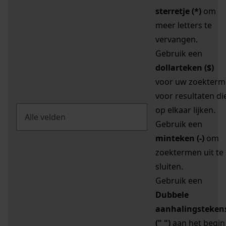
sterretje (*)
om
meer letters te
vervangen.
Gebruik een
dollarteken ($)
voor uw zoekterm
voor resultaten di
op elkaar lijken.
Gebruik een
minteken (-)
om
zoektermen uit te
sluiten.
Gebruik een
Dubbele
aanhalingsteken
(" ")
aan het begin