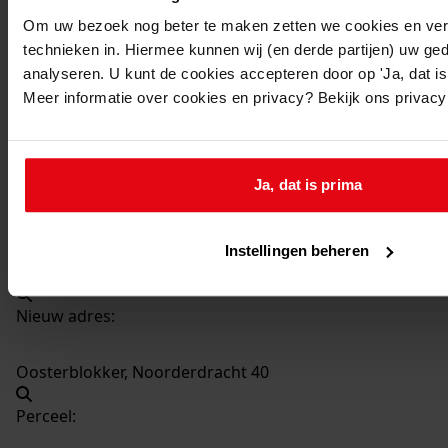
2601
Vergroten woonhuis, 1979
Om uw bezoek nog beter te maken zetten we cookies en verg
Datering
:
technieken in. Hiermee kunnen wij (en derde partijen) uw ge
1979
analyseren. U kunt de cookies accepteren door op 'Ja, dat is 
Meer informatie over cookies en privacy? Bekijk ons privac
Beschrijving:
Vergroten woonhuis
Datum vergunning:
Ja, dat is prima
04-09-1979
Adres:
Instellingen beheren
Oosterblokker, Noorderdracht 40
Nieuw adres:
Oosterblokker, Noorderdracht 40
Perceel: