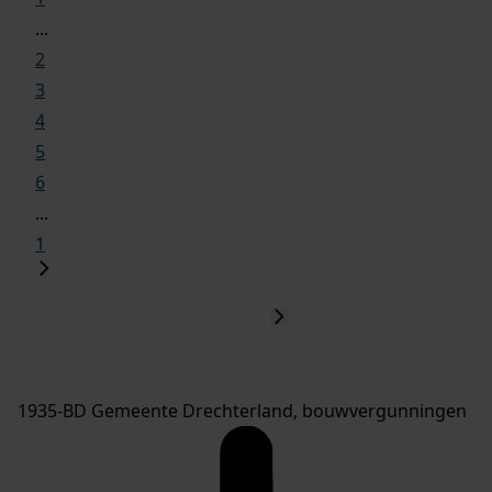
...
2
3
4
5
6
...
1
1935-BD Gemeente Drechterland, bouwvergunningen