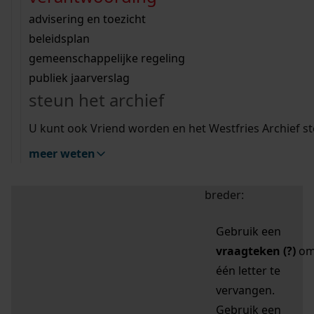
zoektips
Wij helpen u op weg met een aantal zoektips.
bekijk ons geschiedenislokaal
vergunningen
bouwvergunningen
advisering en toezicht
bekijk alle zoektips
beeld en geluid
omgevingsvergunningen
beleidsplan
uitleg nodig?
gemeenschappelijke regeling
publiek jaarverslag
Mijn Studiezaal (inloggen)
Wij helpen u op weg met een aantal zoektips.
steun het archief
bekijk alle zoektips
Door leestekens in
U kunt ook Vriend worden en het Westfries Archief s
uw zoekopdracht te
meer weten
gebruiken, zoekt u
specifieker of juist
breder:
Gebruik een
vraagteken (?)
o
één letter te
vervangen.
Gebruik een