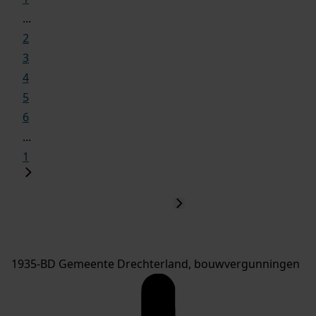
...
2
3
4
5
6
...
1
1935-BD Gemeente Drechterland, bouwvergunningen