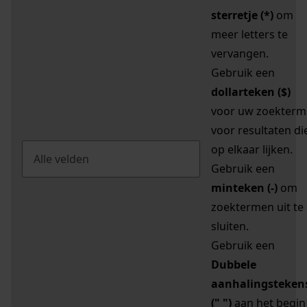
sterretje (*)
om
meer letters te
vervangen.
Gebruik een
dollarteken ($)
voor uw zoekterm
voor resultaten di
op elkaar lijken.
Gebruik een
minteken (-)
om
zoektermen uit te
sluiten.
Gebruik een
Dubbele
aanhalingsteken
(" ")
aan het begin