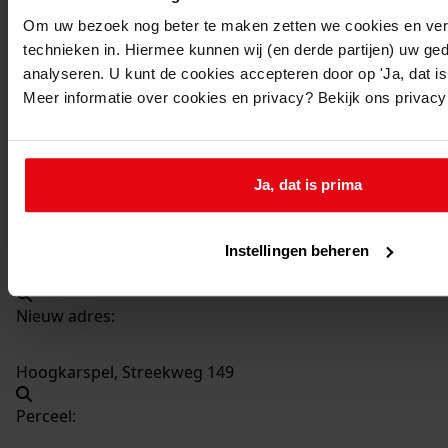
3757
Verbouwen schuur, 1979
Om uw bezoek nog beter te maken zetten we cookies en verg
Datering
:
technieken in. Hiermee kunnen wij (en derde partijen) uw ge
1979
analyseren. U kunt de cookies accepteren door op 'Ja, dat is 
Meer informatie over cookies en privacy? Bekijk ons privac
Beschrijving:
Verbouwen schuur
Datum vergunning:
Ja, dat is prima
04-09-1979
Adres:
Instellingen beheren
Hoogkarspel, Streekweg 149
Nieuw adres:
Hoogkarspel, Streekweg 149
Perceel: