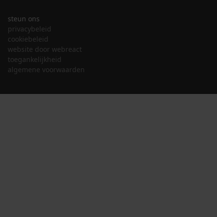
steun ons
privacybeleid
cookiebeleid
website door webreact
toegankelijkheid
algemene voorwaarden