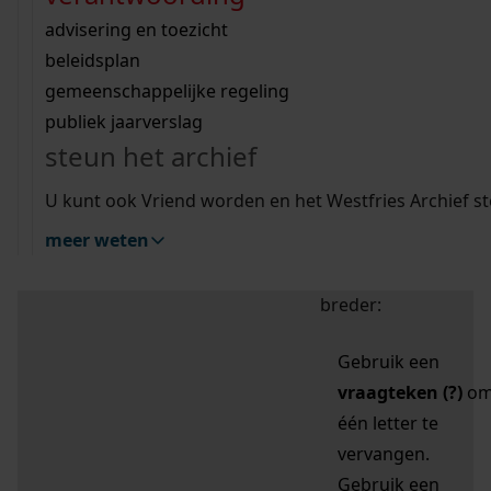
zoektips
Wij helpen u op weg met een aantal zoektips.
bekijk ons geschiedenislokaal
vergunningen
bouwvergunningen
advisering en toezicht
bekijk alle zoektips
beeld en geluid
omgevingsvergunningen
beleidsplan
uitleg nodig?
gemeenschappelijke regeling
publiek jaarverslag
Mijn Studiezaal (inloggen)
Wij helpen u op weg met een aantal zoektips.
steun het archief
bekijk alle zoektips
Door leestekens in
U kunt ook Vriend worden en het Westfries Archief s
uw zoekopdracht te
meer weten
gebruiken, zoekt u
specifieker of juist
breder:
Gebruik een
vraagteken (?)
o
één letter te
vervangen.
Gebruik een