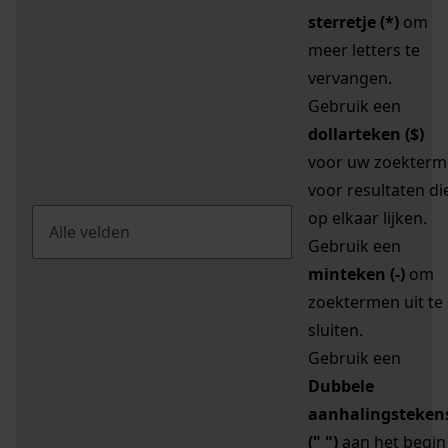
sterretje (*)
om
meer letters te
vervangen.
Gebruik een
dollarteken ($)
voor uw zoekterm
voor resultaten di
op elkaar lijken.
Gebruik een
minteken (-)
om
zoektermen uit te
sluiten.
Gebruik een
Dubbele
aanhalingsteken
(" ")
aan het begin