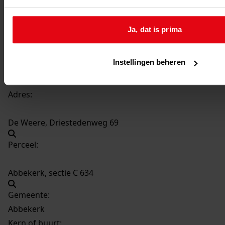
Datering
:
1971-1972
Ja, dat is prima
Beschrijving:
Bouwen van een landbouwschuur
Instellingen beheren
Datum vergunning:
10-01-1972
Adres:
De Weere, Driestedenweg 69
Perceel:
Abbekerk, sectie C 634
Gemeente:
Abbekerk
Kern of buurt: