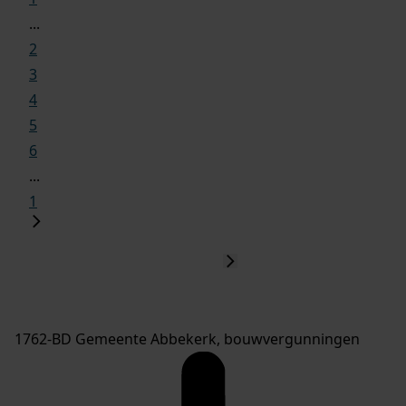
...
2
3
4
5
6
...
1
1762-BD Gemeente Abbekerk, bouwvergunningen