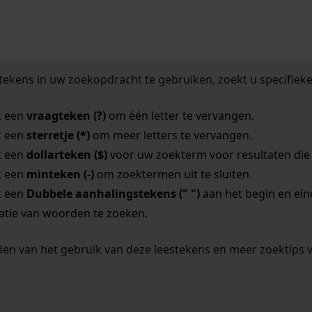
tekens in uw zoekopdracht te gebruiken, zoekt u specifieker
k een
vraagteken (?)
om één letter te vervangen.
k een
sterretje (*)
om meer letters te vervangen.
k een
dollarteken ($)
voor uw zoekterm voor resultaten die o
k een
minteken (-)
om zoektermen uit te sluiten.
k een
Dubbele aanhalingstekens (" ")
aan het begin en ei
tie van woorden te zoeken.
en van het gebruik van deze leestekens en meer zoektips 