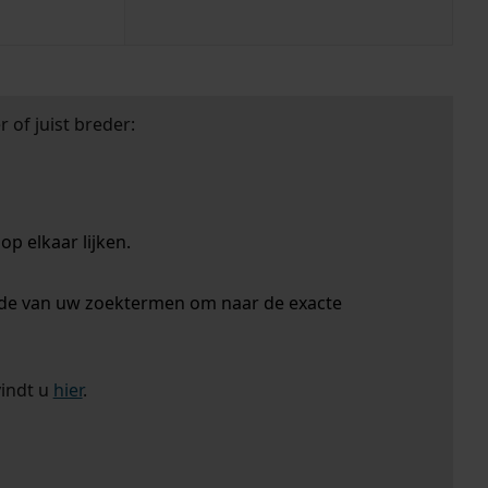
 of juist breder:
p elkaar lijken.
nde van uw zoektermen om naar de exacte
vindt u
hier
.