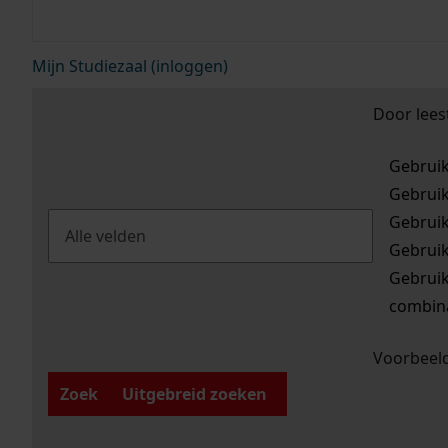
Mijn Studiezaal (inloggen)
Door lees
Gebrui
Gebrui
Gebrui
Gebrui
Gebrui
combina
Voorbeeld
Zoek
Uitgebreid zoeken