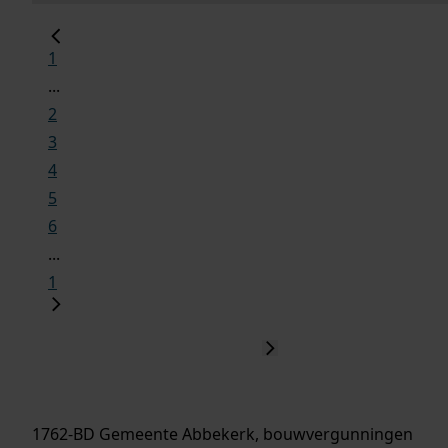
1
...
2
3
4
5
6
...
1
1762-BD Gemeente Abbekerk, bouwvergunningen