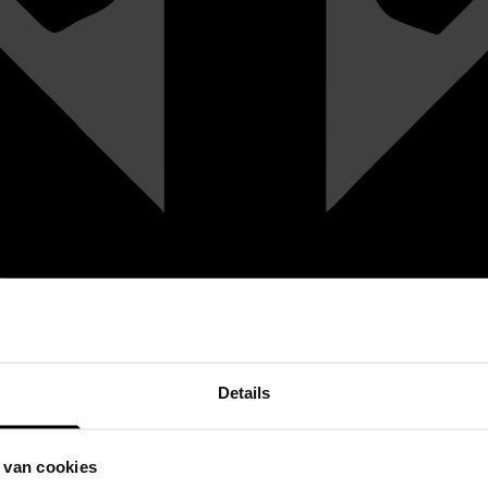
Details
 van cookies