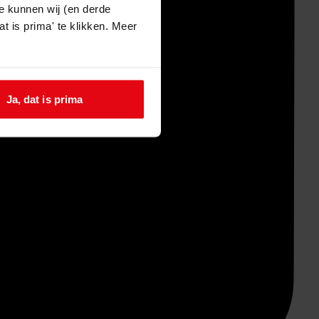
e kunnen wij (en derde
t is prima' te klikken. Meer
Ja, dat is prima