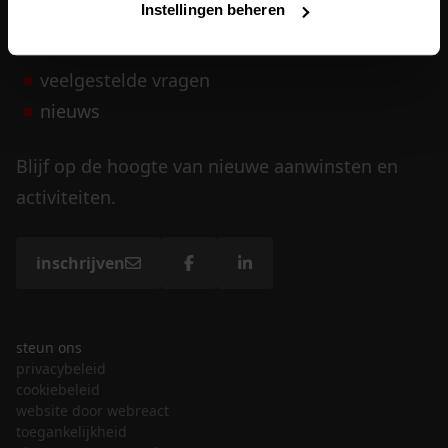
Instellingen beheren
vrijwilligers
veelgestelde vragen
nieuws
Blijf op de hoogte van nieuwe aanwinsten en
activiteiten.
inschrijven
steun ons
privacybeleid
cookiebeleid
website door webreact
toegankelijkheid