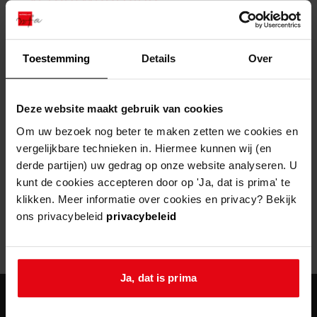
zoektips
Wij helpen u op weg met een aantal zoektips.
bekijk ons geschiedenislokaal
vergunningen
bouwvergunningen
advisering en toezicht
bekijk alle zoektips
beeld en geluid
omgevingsvergunningen
beleidsplan
uitleg nodig?
gemeenschappelijke regeling
Toestemming
Details
Over
publiek jaarverslag
Wij helpen u op weg met een aantal zoektips.
Helaas, er is een fout opgetreden
steun het archief
bekijk alle zoektips
Door een fout tijdens het verwerken van deze pagina is het niet
Deze website maakt gebruik van cookies
mogelijk om deze pagina te kunnen bekijken.
U kunt ook Vriend worden en het Westfries
Om uw bezoek nog beter te maken zetten we cookies en
Archief steunen.
vergelijkbare technieken in. Hiermee kunnen wij (en
404
- Not Found
derde partijen) uw gedrag op onze website analyseren. U
meer weten
kunt de cookies accepteren door op 'Ja, dat is prima' te
Mogelijk kunt u deze pagina niet bezoeken door:
klikken. Meer informatie over cookies en privacy? Bekijk
ons privacybeleid
privacybeleid
een
verouderde bladwijzer/favoriet
een zoekmachine heeft een
verouderde lijst van de website
een
fout getypt
adres
Ja, dat is prima
agenda