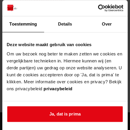
zoektips
Wij helpen u op weg met een aantal zoektips.
bekijk ons geschiedenislokaal
vergunningen
bouwvergunningen
advisering en toezicht
bekijk alle zoektips
beeld en geluid
omgevingsvergunningen
beleidsplan
uitleg nodig?
gemeenschappelijke regeling
Toestemming
Details
Over
publiek jaarverslag
Wij helpen u op weg met een aantal zoektips.
Helaas, er is een fout opgetreden
steun het archief
bekijk alle zoektips
Door een fout tijdens het verwerken van deze pagina is het niet
Deze website maakt gebruik van cookies
mogelijk om deze pagina te kunnen bekijken.
U kunt ook Vriend worden en het Westfries
Om uw bezoek nog beter te maken zetten we cookies en
Archief steunen.
vergelijkbare technieken in. Hiermee kunnen wij (en
404
- Not Found
derde partijen) uw gedrag op onze website analyseren. U
meer weten
kunt de cookies accepteren door op 'Ja, dat is prima' te
Mogelijk kunt u deze pagina niet bezoeken door:
klikken. Meer informatie over cookies en privacy? Bekijk
ons privacybeleid
privacybeleid
een
verouderde bladwijzer/favoriet
een zoekmachine heeft een
verouderde lijst van de website
een
fout getypt
adres
Ja, dat is prima
agenda