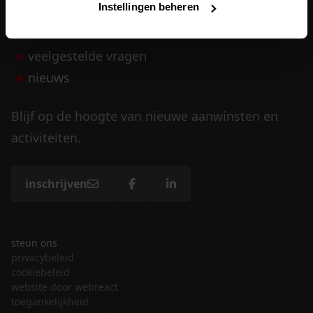
Instellingen beheren
vrijwilligers
veelgestelde vragen
nieuws
Blijf op de hoogte van nieuwe aanwinsten en
activiteiten.
inschrijven
steun ons
privacybeleid
cookiebeleid
website door webreact
toegankelijkheid