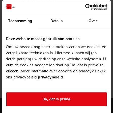
zoektips
Wij helpen u op weg met een aantal zoektips.
bekijk ons geschiedenislokaal
vergunningen
bouwvergunningen
advisering en toezicht
bekijk alle zoektips
beeld en geluid
omgevingsvergunningen
beleidsplan
uitleg nodig?
gemeenschappelijke regeling
Toestemming
Details
Over
publiek jaarverslag
Wij helpen u op weg met een aantal zoektips.
Helaas, er is een fout opgetreden
steun het archief
bekijk alle zoektips
Door een fout tijdens het verwerken van deze pagina is het niet
Deze website maakt gebruik van cookies
mogelijk om deze pagina te kunnen bekijken.
U kunt ook Vriend worden en het Westfries
Om uw bezoek nog beter te maken zetten we cookies en
Archief steunen.
vergelijkbare technieken in. Hiermee kunnen wij (en
404
- Not Found
derde partijen) uw gedrag op onze website analyseren. U
meer weten
kunt de cookies accepteren door op 'Ja, dat is prima' te
Mogelijk kunt u deze pagina niet bezoeken door:
klikken. Meer informatie over cookies en privacy? Bekijk
ons privacybeleid
privacybeleid
een
verouderde bladwijzer/favoriet
een zoekmachine heeft een
verouderde lijst van de website
een
fout getypt
adres
Ja, dat is prima
agenda