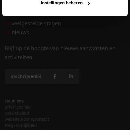
Instellingen beheren
vrijwilligers
veelgestelde vragen
nieuws
Blijf op de hoogte van nieuwe aanwinsten en
activiteiten.
inschrijven
steun ons
privacybeleid
cookiebeleid
website door webreact
toegankelijkheid