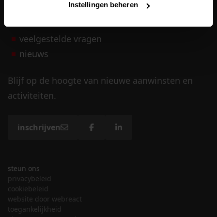
Instellingen beheren
vrijwilligers
veelgestelde vragen
nieuws
Blijf op de hoogte van nieuwe aanwinsten en
activiteiten.
inschrijven
steun ons
privacybeleid
cookiebeleid
website door webreact
toegankelijkheid