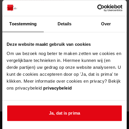
zoektips
Wij helpen u op weg met een aantal zoektips.
bekijk ons geschiedenislokaal
vergunningen
bouwvergunningen
advisering en toezicht
bekijk alle zoektips
beeld en geluid
omgevingsvergunningen
beleidsplan
uitleg nodig?
gemeenschappelijke regeling
Toestemming
Details
Over
publiek jaarverslag
Wij helpen u op weg met een aantal zoektips.
Helaas, er is een fout opgetreden
steun het archief
bekijk alle zoektips
Door een fout tijdens het verwerken van deze pagina is het niet
Deze website maakt gebruik van cookies
mogelijk om deze pagina te kunnen bekijken.
U kunt ook Vriend worden en het Westfries
Om uw bezoek nog beter te maken zetten we cookies en
Archief steunen.
vergelijkbare technieken in. Hiermee kunnen wij (en
404
- Not Found
derde partijen) uw gedrag op onze website analyseren. U
meer weten
kunt de cookies accepteren door op 'Ja, dat is prima' te
Mogelijk kunt u deze pagina niet bezoeken door:
klikken. Meer informatie over cookies en privacy? Bekijk
ons privacybeleid
privacybeleid
een
verouderde bladwijzer/favoriet
een zoekmachine heeft een
verouderde lijst van de website
een
fout getypt
adres
Ja, dat is prima
agenda